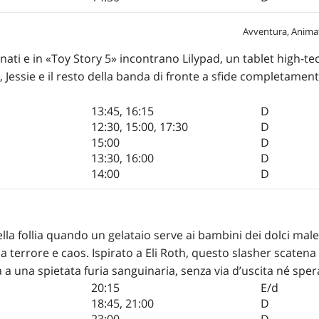
Avventura, Anima
nati e in «Toy Story 5» incontrano Lilypad, un tablet high-tec
Jessie e il resto della banda di fronte a sfide completamente
13:45
,
16:15
D
12:30
,
15:00
,
17:30
D
15:00
D
13:30
,
16:00
D
14:00
D
lla follia quando un gelataio serve ai bambini dei dolci male
a terrore e caos. Ispirato a Eli Roth, questo slasher scate
a a una spietata furia sanguinaria, senza via d’uscita né sp
20:15
E/d
18:45
,
21:00
D
23:00
D