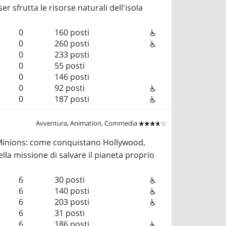
 sfrutta le risorse naturali dell'isola
0
160 posti
0
260 posti
0
233 posti
0
55 posti
0
146 posti
0
92 posti
0
187 posti
Avventura, Animation, Commedia


 Minions: come conquistano Hollywood,
la missione di salvare il pianeta proprio
6
30 posti
6
140 posti
6
203 posti
6
31 posti
6
186 posti