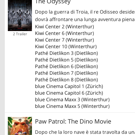
The Odyssey
Dopo la guerra di Troia, il re Odisseo desider
dovrà affrontare una lunga avventura piena d
Kiwi Center
2 (
Winterthur
)
Kiwi Center
6 (
Winterthur
)
2 Trailer
Kiwi Center
7 (
Winterthur
)
Kiwi Center
10 (
Winterthur
)
Pathé Dietlikon
3 (
Dietlikon
)
Pathé Dietlikon
5 (
Dietlikon
)
Pathé Dietlikon
6 (
Dietlikon
)
Pathé Dietlikon
7 (
Dietlikon
)
Pathé Dietlikon
8 (
Dietlikon
)
blue Cinema Capitol
1 (
Zürich
)
blue Cinema Capitol
6 (
Zürich
)
blue Cinema Maxx
3 (
Winterthur
)
blue Cinema Maxx
5 (
Winterthur
)
Paw Patrol: The Dino Movie
Dopo che la loro nave è stata travolta da un