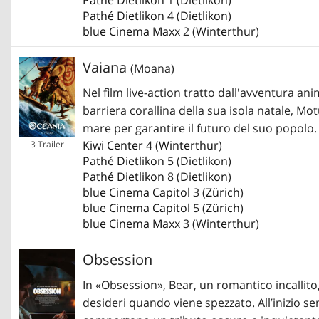
Pathé Dietlikon
4 (
Dietlikon
)
blue Cinema Maxx
2 (
Winterthur
)
Vaiana
(Moana)
Nel film live-action tratto dall'avventura an
barriera corallina della sua isola natale, M
mare per garantire il futuro del suo popolo.
Kiwi Center
4 (
Winterthur
)
3 Trailer
Pathé Dietlikon
5 (
Dietlikon
)
Pathé Dietlikon
8 (
Dietlikon
)
blue Cinema Capitol
3 (
Zürich
)
blue Cinema Capitol
5 (
Zürich
)
blue Cinema Maxx
3 (
Winterthur
)
Obsession
In «Obsession», Bear, un romantico incallit
desideri quando viene spezzato. All’inizio 