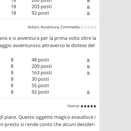
18
203 posti
18
92 posti
Action, Avventura, Commedia


ano e si avventura per la prima volta oltre la
iaggio avventuroso attraverso le distese del
8
48 posti
8
209 posti
8
163 posti
8
30 posti
8
55 posti
8
92 posti
Horror


gli piace. Questo oggetto magico esaudisce i
n presto si rende conto che alcuni desideri