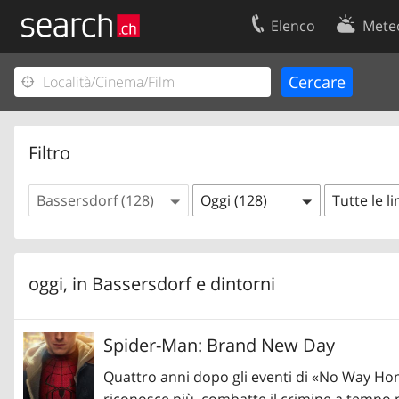
Elenco
Mete
Il vostro profolio
Contatti
Area clienti
Condizioni d’u
Informazioni Legali
Protezione dei
Filtro
Bassersdorf (128)
Oggi (128)
Tutte le l
oggi, in
Bassersdorf
e dintorni
Spider-Man: Brand New Day
Quattro anni dopo gli eventi di «No Way Hom
riconosce più, combatte il crimine a tempo