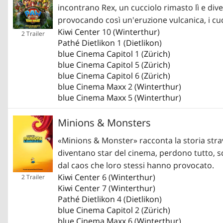
incontrano Rex, un cucciolo rimasto lì e dive
provocando così un'eruzione vulcanica, i cucc
Kiwi Center
10 (
Winterthur
)
2 Trailer
Pathé Dietlikon
1 (
Dietlikon
)
blue Cinema Capitol
1 (
Zürich
)
blue Cinema Capitol
5 (
Zürich
)
blue Cinema Capitol
6 (
Zürich
)
blue Cinema Maxx
2 (
Winterthur
)
blue Cinema Maxx
5 (
Winterthur
)
Minions & Monsters
«Minions & Monster» racconta la storia str
diventano star del cinema, perdono tutto, s
dal caos che loro stessi hanno provocato.
Kiwi Center
6 (
Winterthur
)
2 Trailer
Kiwi Center
7 (
Winterthur
)
Pathé Dietlikon
4 (
Dietlikon
)
blue Cinema Capitol
2 (
Zürich
)
blue Cinema Maxx
6 (
Winterthur
)