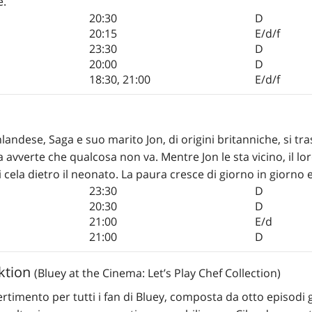
e.
20:30
D
20:15
E/d/f
23:30
D
20:00
D
18:30
,
21:00
E/d/f
nlandese, Saga e suo marito Jon, di origini britanniche, si tr
ga avverte che qualcosa non va. Mentre Jon le sta vicino, il 
cela dietro il neonato. La paura cresce di giorno in giorno e 
23:30
D
20:30
D
21:00
E/d
21:00
D
ektion
(Bluey at the Cinema: Let’s Play Chef Collection)
timento per tutti i fan di Bluey, composta da otto episodi gi