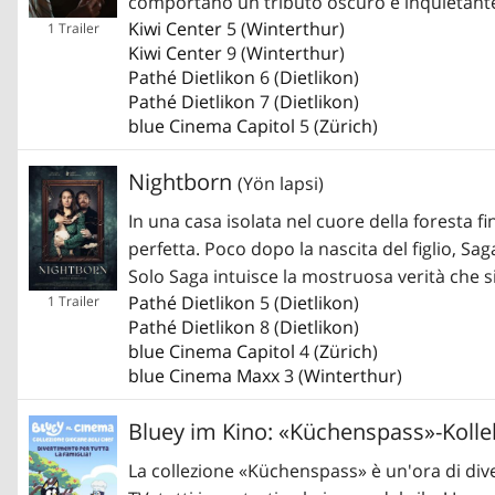
comportano un tributo oscuro e inquietant
Kiwi Center
5 (
Winterthur
)
1 Trailer
Kiwi Center
9 (
Winterthur
)
Pathé Dietlikon
6 (
Dietlikon
)
Pathé Dietlikon
7 (
Dietlikon
)
blue Cinema Capitol
5 (
Zürich
)
Nightborn
(Yön lapsi)
In una casa isolata nel cuore della foresta fi
perfetta. Poco dopo la nascita del figlio, Sa
Solo Saga intuisce la mostruosa verità che si 
Pathé Dietlikon
5 (
Dietlikon
)
1 Trailer
Pathé Dietlikon
8 (
Dietlikon
)
blue Cinema Capitol
4 (
Zürich
)
blue Cinema Maxx
3 (
Winterthur
)
Bluey im Kino: «Küchenspass»-Koll
La collezione «Küchenspass» è un'ora di diver