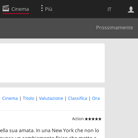
Cinema
Più
IT
Prossimamente
Ricerca Web
Applicazione
 |
Cinema
|
Titolo
|
Valutazione
|
Classifica
|
Ora
Action


della sua amata. In una New York che non lo
provoca un cambiamento fisico che mette a