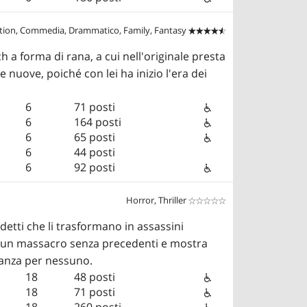
tion, Commedia, Drammatico, Family, Fantasy


h a forma di rana, a cui nell'originale presta
 nuove, poiché con lei ha inizio l'era dei
6
71 posti
6
164 posti
6
65 posti
6
44 posti
6
92 posti
Horror, Thriller


detti che li trasformano in assassini
na un massacro senza precedenti e mostra
eranza per nessuno.
18
48 posti
18
71 posti
18
260 posti