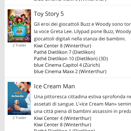
Toy Story 5
Gli eroi dei giocattoli Buzz e Woody sono tor
la voce Greta Lee. Lilypad pone Buzz, Woody, 
giocattoli digitali nella stanza dei bambini.
Kiwi Center
8 (
Winterthur
)
2 Trailer
Pathé Dietlikon
7 (
Dietlikon
)
Pathé Dietlikon
10 (
Dietlikon
) (3D)
blue Cinema Capitol
4 (
Zürich
)
blue Cinema Maxx
2 (
Winterthur
)
Ice Cream Man
Una pittoresca cittadina estiva sprofonda ne
assetati di sangue. L’«Ice Cream Man» semin
una città piena di bambini assassini in pred
Kiwi Center
4 (
Winterthur
)
2 Trailer
Kiwi Center
8 (
Winterthur
)
Pathé Dietlikon
1 (
Dietlikon
)