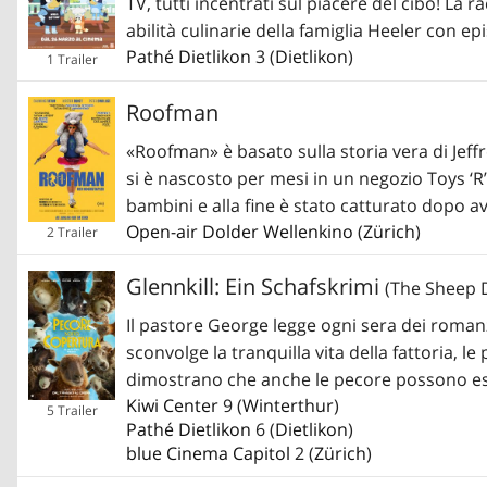
TV, tutti incentrati sul piacere del cibo! L
abilità culinarie della famiglia Heeler con 
Pathé Dietlikon
3 (
Dietlikon
)
1 Trailer
Roofman
«Roofman» è basato sulla storia vera di Jeff
si è nascosto per mesi in un negozio Toys ‘R’ 
bambini e alla fine è stato catturato dopo av
Open-air Dolder Wellenkino
(
Zürich
)
2 Trailer
Glennkill: Ein Schafskrimi
(The Sheep D
Il pastore George legge ogni sera dei roman
sconvolge la tranquilla vita della fattoria,
dimostrano che anche le pecore possono ess
Kiwi Center
9 (
Winterthur
)
5 Trailer
Pathé Dietlikon
6 (
Dietlikon
)
blue Cinema Capitol
2 (
Zürich
)