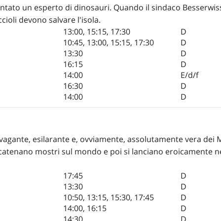
ntato un esperto di dinosauri. Quando il sindaco Besserwisser
ioli devono salvare l'isola.
13:00
,
15:15
,
17:30
D
10:45
,
13:00
,
15:15
,
17:30
D
13:30
D
16:15
D
14:00
E/d/f
16:30
D
14:00
D
avagante, esilarante e, ovviamente, assolutamente vera dei
catenano mostri sul mondo e poi si lanciano eroicamente nel
17:45
D
13:30
D
10:50
,
13:15
,
15:30
,
17:45
D
14:00
,
16:15
D
14:30
D