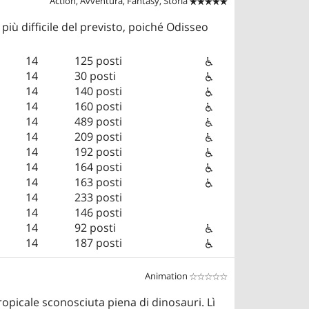
Action, Avventura, Fantasy, Storia


 più difficile del previsto, poiché Odisseo
14
125 posti
14
30 posti
14
140 posti
14
160 posti
14
489 posti
14
209 posti
14
192 posti
14
164 posti
14
163 posti
14
233 posti
14
146 posti
14
92 posti
14
187 posti
Animation


opicale sconosciuta piena di dinosauri. Lì