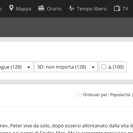
o
Mappa
Orario
Tempo libero
TV
Politica sui cookie
so
Preferenze cookie
 dati
Sviluppatori
ingue (128)
3D: non importa (128)
(100)
Ordinati per: Popolarità
e», Peter vive da solo, dopo essersi allontanato dalla vita 
 pieno nei panni di Spider-Man. Ma la crescente pressione 