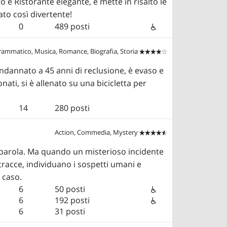
 e Ristorante elegante, e mette in risalto le
ato così divertente!
0
489 posti
rammatico, Musica, Romance, Biografia, Storia


ondannato a 45 anni di reclusione, è evaso e
nati, si è allenato su una bicicletta per
14
280 posti
Action, Commedia, Mystery


a parola. Ma quando un misterioso incidente
tracce, individuano i sospetti umani e
 caso.
6
50 posti
6
192 posti
6
31 posti