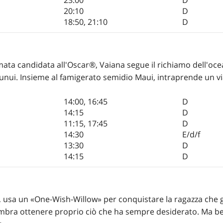
20:10
D
18:50
,
21:10
D
imata candidata all'Oscar®, Vaiana segue il richiamo dell'oce
otunui. Insieme al famigerato semidio Maui, intraprende un v
14:00
,
16:45
D
14:15
D
11:15
,
17:45
D
14:30
E/d/f
13:30
D
14:15
D
o, usa un «One-Wish-Willow» per conquistare la ragazza che 
sembra ottenere proprio ciò che ha sempre desiderato. Ma be