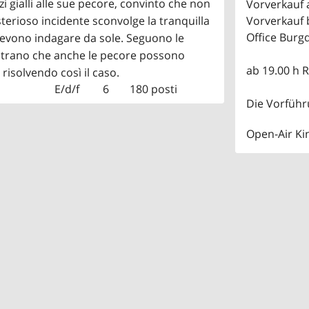
i gialli alle sue pecore, convinto che non
Vorverkauf 
erioso incidente sconvolge la tranquilla
Vorverkauf b
Office Burg
 devono indagare da sole. Seguono le
ostrano che anche le pecore possono
ab 19.00 h 
isolvendo così il caso.
E/d/f
6
180 posti
Die Vorführu
Open-Air Ki