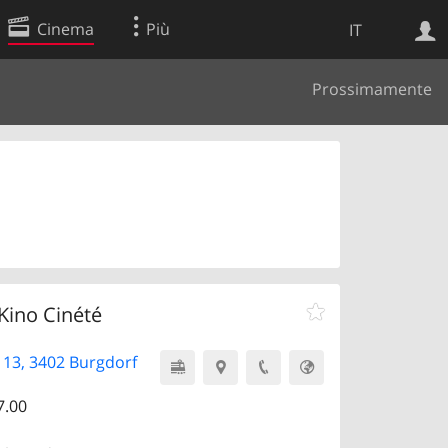
Cinema
Più
IT
Prossimamente
Ricerca Web
Applicazione
Kino Cinété
 13, 3402 Burgdorf
7.00