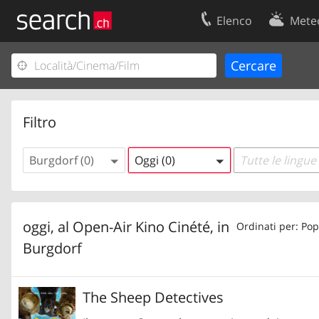
Elenco
Mete
Il vostro profolio
Contatti
Area clienti
Condizioni d’u
Informazioni Legali
Protezione dei
Filtro
Burgdorf (0)
Oggi (0)
Tutte le lingue 
oggi, al Open-Air Kino Cinété, in
Ordinati per: Pop
Burgdorf
The Sheep Detectives