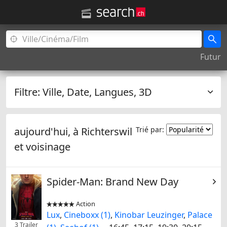
Futur
Filtre:
Ville, Date, Langues, 3D
aujourd'hui, à
Richterswil
Trié par:
et voisinage
Spider-Man: Brand New Day
Action


Lux
,
Cineboxx (1)
,
Kinobar Leuzinger
,
Palace
3 Trailer