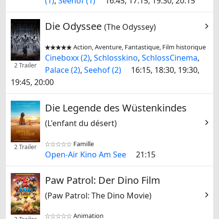
(1)
,
Seehof (1)
16:45, 17:15, 19:30, 20:15
Die Odyssee
(The Odyssey)
Action, Aventure, Fantastique, Film historique


Cineboxx (2)
,
Schlosskino
,
SchlossCinema
,
2 Trailer
Palace (2)
,
Seehof (2)
16:15, 18:30, 19:30,
19:45, 20:00
Die Legende des Wüstenkindes
(L'enfant du désert)
Famille


2 Trailer
Open-Air Kino Am See
21:15
Paw Patrol: Der Dino Film
(Paw Patrol: The Dino Movie)
Animation

