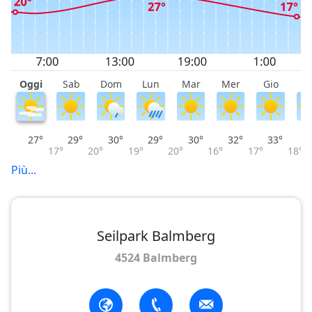
Oggi
Sab
Dom
Lun
Mar
Mer
Gio
V
27°
29°
30°
29°
30°
32°
33°
17°
20°
19°
20°
16°
17°
18°
Più...
Seilpark Balmberg
4524 Balmberg