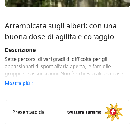
Arrampicata sugli alberi: con una
buona dose di agilità e coraggio
Descrizione
Sette percorsi di vari gradi di difficoltà per gli
appassionati di sport all’aria aperta, le famiglie, i
gruppi e le associazioni. Non è richiesta alcuna base
specifica, ma è chiaro che serve almeno un po’ di
Mostra più
agilità. Prima di iniziare, riceverete il vostro
equipaggiamento di sicurezza e il personale vi fornirà
le spiegazioni basilari. Possono partecipare anche i
bambini a partire da 4 anni, grazie a uno speciale
Presentato da
sistema di sicurezza. La durata massima di
permanenza nel parco è di 3 ore.