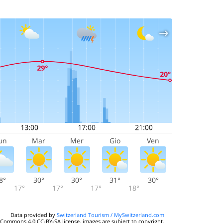
un
Mar
Mer
Gio
Ven
8°
30°
30°
31°
30°
17°
17°
17°
18°
Data provided by
Switzerland Tourism / MySwitzerland.com
 Commons 4.0 CC-BY-SA license, images are subject to copyright.