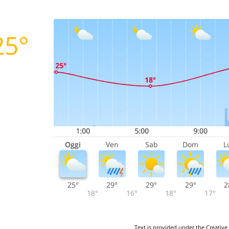
25°
Oggi
Ven
Sab
Dom
L
25°
29°
29°
29°
2
18°
16°
18°
17°
Text is provided under the Creative