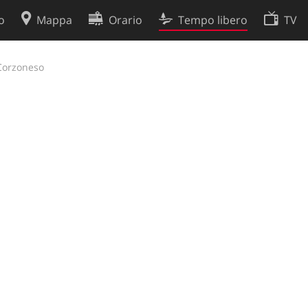
o
Mappa
Orario
Tempo libero
TV
Politica sui cookie
Corzoneso
so
Preferenze cookie
 dati
Sviluppatori