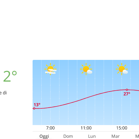
12°
e di
Oggi
Dom
Lun
Mar
M