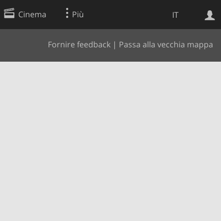
Cinema
Più
IT
Fornire feedback
|
Passa alla vecchia mappa
Ricerca Web
Applicazione