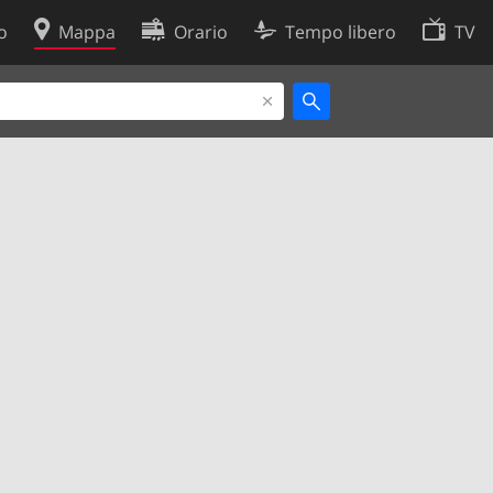
o
Mappa
Orario
Tempo libero
TV
Politica sui cookie
so
Preferenze cookie
 dati
Sviluppatori