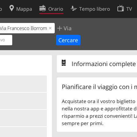
o
Mappa
Orario
Tempo libero
TV
Via
Politica sui cookie
so
Preferenze cookie
ivo
 dati
Sviluppatori
Informazioni complete s
Pianificare il viaggio con i
Acquistate ora il vostro bigliett
nella nostra app e approfittate di
risparmio a prezzi convenienti! L
sempre per primi.