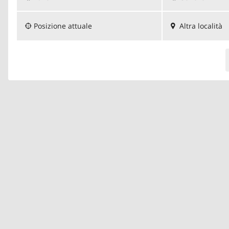
Posizione attuale
Altra località