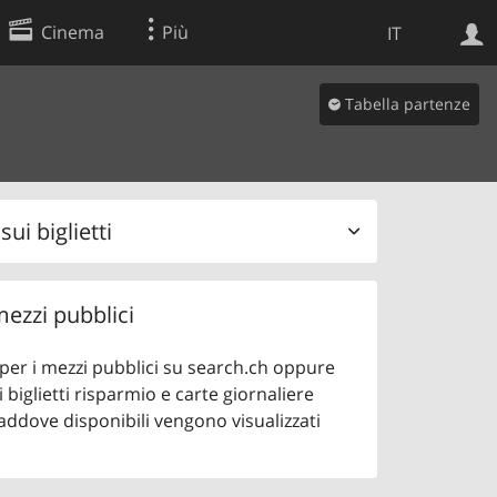
Cinema
Più
IT
Tabella partenze
Ricerca Web
Applicazione
ui biglietti
 mezzi pubblici
o per i mezzi pubblici su search.ch oppure
 biglietti risparmio e carte giornaliere
addove disponibili vengono visualizzati