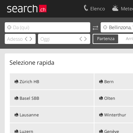
Elenco
Mete
Il vostro profolio
Contatti
Area clienti
Condizioni d’u
Partenza
Arr
Informazioni Legali
Protezione dei
Selezione rapida
Zürich HB
Bern
Basel SBB
Olten
Lausanne
Winterthur
Luzern
Genève