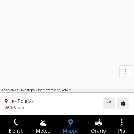
©
search.ch
,
swisstopo
,
OpenStreetMap
,
others
Les Bourlâs
3979 Grône
Elenco
Meteo
Mappa
Orario
Più