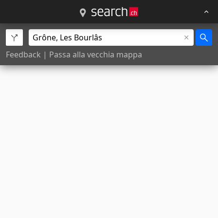
Feedback
|
Passa alla vecchia mappa