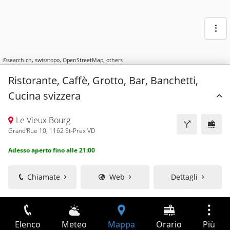
©
search.ch
,
swisstopo
,
OpenStreetMap
,
others
Ristorante, Caffè, Grotto, Bar, Banchetti,
Cucina svizzera
Le Vieux Bourg
Grand'Rue 10, 1162 St-Prex VD
Adesso aperto fino alle 21:00
Chiamate
Web
Dettagli
Elenco
Meteo
Mappa
Orario
Più