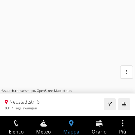
©
search.ch
,
swisstopo
,
OpenStreetMap
,
others
Neustadtstr. 6
8317 Tagelswangen
Elenco
Meteo
Mappa
Orario
Più