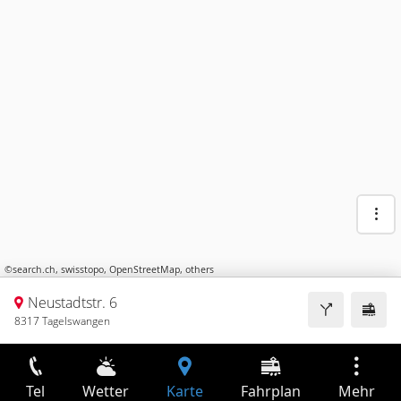
©
search.ch
,
swisstopo
,
OpenStreetMap
,
others
Neustadtstr. 6
8317 Tagelswangen
Tel
Wetter
Karte
Fahrplan
Mehr