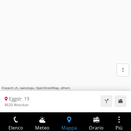
©
search.ch
,
swisstopo
,
OpenStreetMap
,
others
Eggstr. 19
8620 Wetzikon
Elenco
Meteo
Mappa
Orario
Più