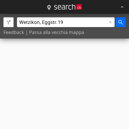
Feedback
|
Passa alla vecchia mappa