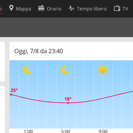
o
Mappa
Orario
Tempo libero
TV
Politica sui cookie
so
Preferenze cookie
 dati
Sviluppatori
Oggi, 7/8 da 23:40