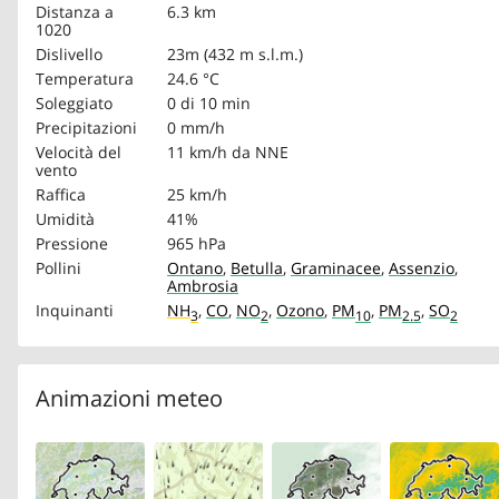
Distanza a
6.3 km
1020
Dislivello
23m (432 m s.l.m.)
Temperatura
24.6 °C
Soleggiato
0 di 10 min
Precipitazioni
0 mm/h
Velocità del
11 km/h
da NNE
vento
Raffica
25 km/h
Umidità
41%
Pressione
965 hPa
Pollini
Ontano
,
Betulla
,
Graminacee
,
Assenzio
,
Ambrosia
Inquinanti
NH
,
CO
,
NO
,
Ozono
,
PM
,
PM
,
SO
3
2
10
2.5
2
Animazioni meteo