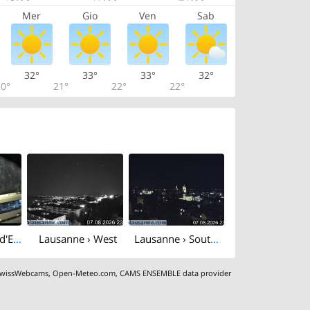
Mer
Gio
Ven
Sab
32°
33°
33°
32°
0°
21°
22°
22°
Lausanne: av. d'Echallens
Lausanne › West
Lausanne › South-east: Lausanne Cathedral - Lake Geneva - Les Jumelles
wissWebcams
,
Open-Meteo.com
,
CAMS ENSEMBLE data provider