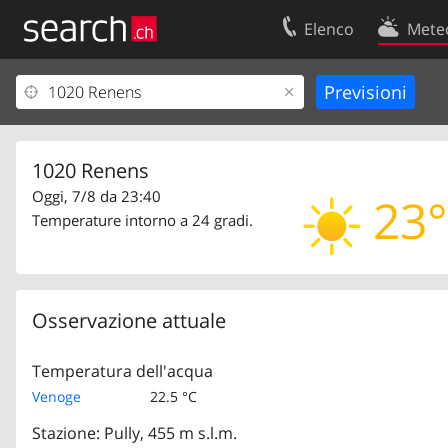
Elenco
Mete
Il vostro profolio
Contatti
Area clienti
Condizioni d’u
Informazioni Legali
Protezione dei
1020 Renens
Oggi, 7/8 da 23:40
23°
Temperature intorno a 24 gradi.
Osservazione attuale
Temperatura dell'acqua
Venoge
22.5 °C
Stazione: Pully, 455 m s.l.m.