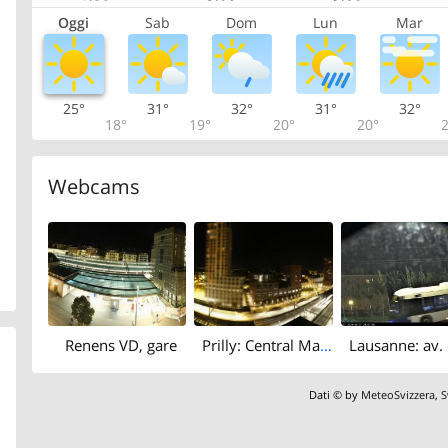
Oggi
Sab
Dom
Lun
Mar
25°
31°
32°
31°
32°
18°
19°
20°
20°
2
Webcams
Renens VD, gare
Prilly: Central Malley
Dati © by
MeteoSvizzera
,
S