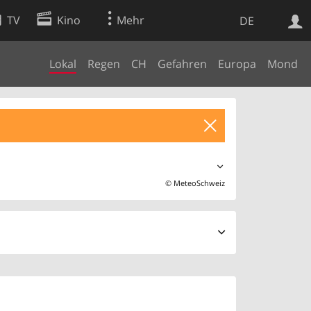
TV
Kino
Mehr
DE
Lokal
Regen
CH
Gefahren
Europa
Mond
Websuche
Apps
©
MeteoSchweiz