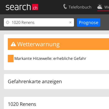
Telefonbuch
We
Ihr Eintrag
Kontakt
Kundencenter Geschäftskunden
Nutzungsbed
Impressum
Datenschutze
Wetterwarnung
Markante Hitzewelle: erhebliche Gefahr
Gefahrenkarte anzeigen
1020 Renens