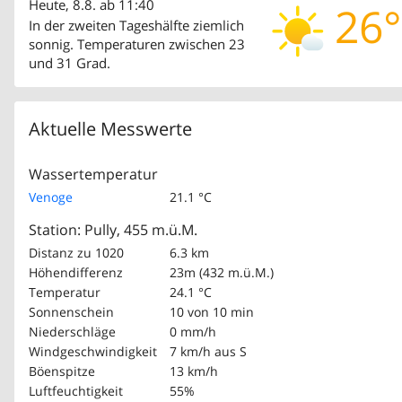
Heute, 8.8. ab 11:40
26°
In der zweiten Tageshälfte ziemlich
sonnig. Temperaturen zwischen 23
und 31 Grad.
Aktuelle Messwerte
Wassertemperatur
Venoge
21.1 °C
Station: Pully, 455 m.ü.M.
Distanz zu 1020
6.3 km
Höhendifferenz
23m (432 m.ü.M.)
Temperatur
24.1 °C
Sonnenschein
10 von 10 min
Niederschläge
0 mm/h
Windgeschwindigkeit
7 km/h
aus S
Böenspitze
13 km/h
Luftfeuchtigkeit
55%