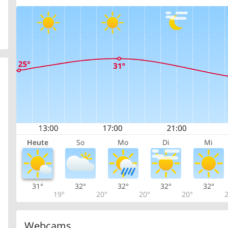
Heute
So
Mo
Di
Mi
31°
32°
32°
32°
32°
19°
20°
20°
20°
2
Webcams