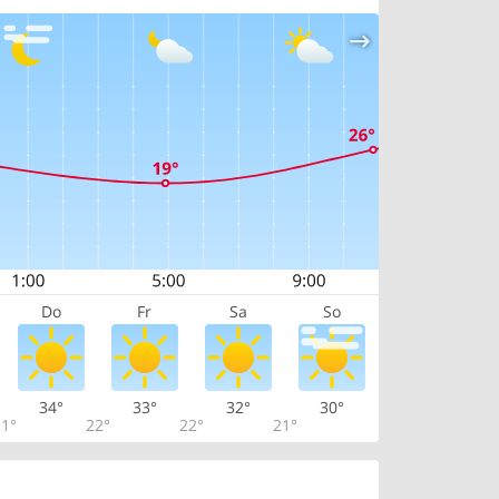
Do
Fr
Sa
So
34°
33°
32°
30°
1°
22°
22°
21°