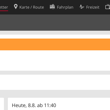
tter
Karte / Route
Fahrplan
Freizeit
Cookie-Richtlinie
ingungen
Cookie-Einstellungen
rklärung
Entwickler
Heute, 8.8. ab 11:40