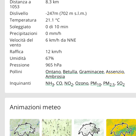
Distanza a
8.3 km
1053
Dislivello
-247m (702 m s.l.m.)
Temperatura
21.1 °C
Soleggiato
0 di 10 min
Precipitazioni
0 mm/h
Velocità del
6 km/h
da NNE
vento
Raffica
12 km/h
Umidità
67%
Pressione
965 hPa
Pollini
Ontano
,
Betulla
,
Graminacee
,
Assenzio
,
Ambrosia
Inquinanti
NH
,
CO
,
NO
,
Ozono
,
PM
,
PM
,
SO
3
2
10
2.5
2
Animazioni meteo