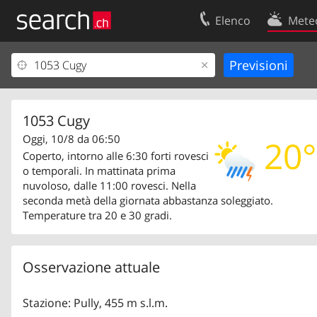
Elenco
Mete
Il vostro profolio
Contatti
Area clienti
Condizioni d’u
Informazioni Legali
Protezione dei
1053 Cugy
Oggi, 10/8 da 06:50
20°
Coperto, intorno alle 6:30 forti rovesci
o temporali. In mattinata prima
nuvoloso, dalle 11:00 rovesci. Nella
seconda metà della giornata abbastanza soleggiato.
Temperature tra 20 e 30 gradi.
Osservazione attuale
Stazione: Pully, 455 m s.l.m.