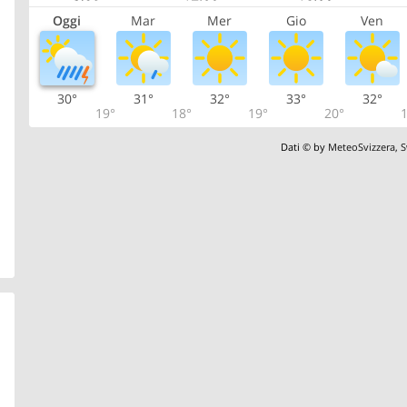
Oggi
Mar
Mer
Gio
Ven
30°
31°
32°
33°
32°
19°
18°
19°
20°
1
Dati © by
MeteoSvizzera
,
S