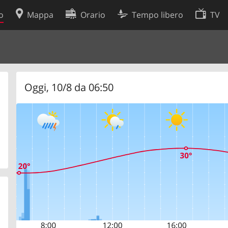
o
Mappa
Orario
Tempo libero
TV
Politica sui cookie
so
Preferenze cookie
 dati
Sviluppatori
Oggi, 10/8 da 06:50