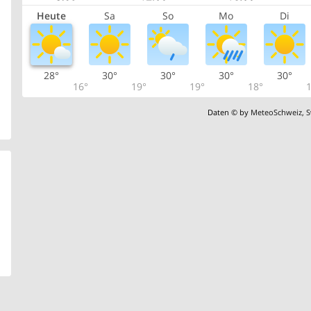
Heute
Sa
So
Mo
Di
28°
30°
30°
30°
30°
16°
19°
19°
18°
1
Daten © by
MeteoSchweiz
,
S