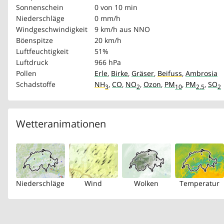
Sonnenschein
0 von 10 min
Niederschläge
0 mm/h
Windgeschwindigkeit
9 km/h
aus NNO
Böenspitze
20 km/h
Luftfeuchtigkeit
51%
Luftdruck
966 hPa
Pollen
Erle
,
Birke
,
Gräser
,
Beifuss
,
Ambrosia
Schadstoffe
NH
,
CO
,
NO
,
Ozon
,
PM
,
PM
,
SO
3
2
10
2.5
2
Wetteranimationen
Niederschläge
Wind
Wolken
Temperatur