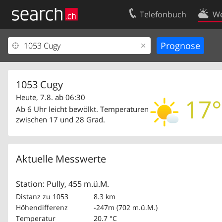
Telefonbuch
We
Ihr Eintrag
Kontakt
Kundencenter Geschäftskunden
Nutzungsbed
Impressum
Datenschutze
1053 Cugy
Heute, 7.8. ab 06:30
17°
Ab 6 Uhr leicht bewölkt. Temperaturen
zwischen 17 und 28 Grad.
Aktuelle Messwerte
Station: Pully, 455 m.ü.M.
Distanz zu 1053
8.3 km
Höhendifferenz
-247m (702 m.ü.M.)
Temperatur
20.7 °C