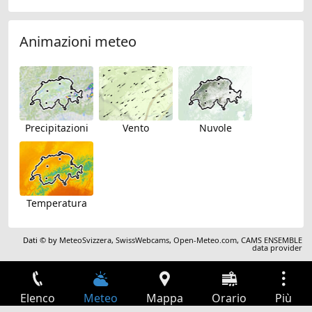
Animazioni meteo
Precipitazioni
Vento
Nuvole
Temperatura
Dati © by
MeteoSvizzera
,
SwissWebcams
,
Open-Meteo.com
,
CAMS ENSEMBLE
data provider
Elenco
Meteo
Mappa
Orario
Più