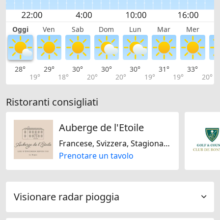
Oggi
Ven
Sab
Dom
Lun
Mar
Mer
G
28°
29°
30°
30°
30°
31°
33°
3
19°
18°
20°
20°
19°
19°
20°
Ristoranti consigliati
Auberge de l'Etoile
Francese, Svizzera, Stagionale, Piatti biologici, Senza glutine, Senza noci, Senza soja, Senza lattosio
Prenotare un tavolo
Visionare radar pioggia