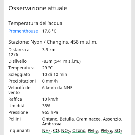
Osservazione attuale
Temperatura dell'acqua
Promenthouse
17.8 °C
Stazione: Nyon / Changins, 458 m s.l.m.
Distanza a
3.9 km
1276
Dislivello
-83m (541 m s.l.m.)
Temperatura
29 °C
Soleggiato
10 di 10 min
Precipitazioni
0 mm/h
Velocità del
6 km/h
da NNE
vento
Raffica
10 km/h
Umidità
38%
Pressione
965 hPa
Pollini
Ontano
,
Betulla
,
Graminacee
,
Assenzio
,
Ambrosia
Inquinanti
NH
,
CO
,
NO
,
Ozono
,
PM
,
PM
,
SO
3
2
10
2.5
2