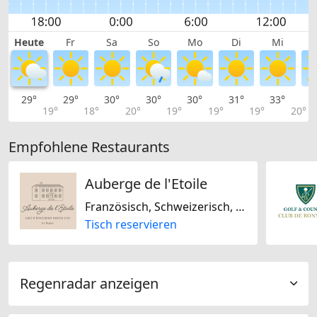
Heute
Fr
Sa
So
Mo
Di
Mi
29°
29°
30°
30°
30°
31°
33°
3
19°
18°
20°
19°
19°
19°
20°
Empfohlene Restaurants
Auberge de l'Etoile
Französisch, Schweizerisch, Saisonal, Biogerichte, Glutenfrei, Nussfrei, Sojafrei, Laktosefrei
Tisch reservieren
Regenradar anzeigen