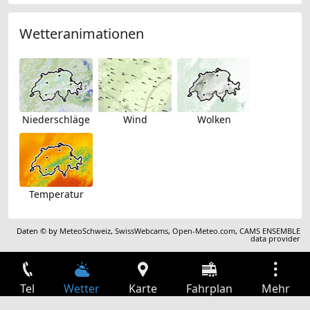
Wetteranimationen
Niederschläge
Wind
Wolken
Temperatur
Daten © by
MeteoSchweiz
,
SwissWebcams
,
Open-Meteo.com
,
CAMS ENSEMBLE
data provider
Tel
Wetter
Karte
Fahrplan
Mehr