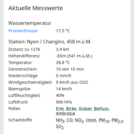
Aktuelle Messwerte
Wassertemperatur
Promenthouse
17.5 °C
Station: Nyon / Changins, 458 m.ü.M.
Distanz zu 1276
3.9 km
Höhendifferenz
-83m (541 m.ü.M.)
Temperatur
28.8 °C
Sonnenschein
10 von 10 min
Niederschläge
0 mm/h
Windgeschwindigkeit
9 km/h
aus OSO
Böenspitze
14 km/h
Luftfeuchtigkeit
40%
Luftdruck
966 hPa
Pollen
Erle
,
Birke
,
Gräser
,
Beifuss
,
Ambrosia
Schadstoffe
NH
,
CO
,
NO
,
Ozon
,
PM
,
PM
,
3
2
10
2.5
SO
2