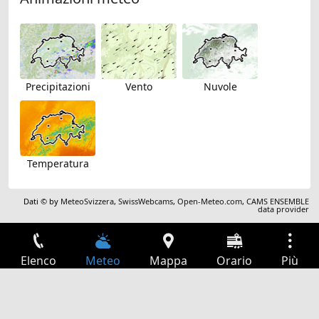
Precipitazioni
Vento
Nuvole
Temperatura
Dati © by
MeteoSvizzera
,
SwissWebcams
,
Open-Meteo.com
,
CAMS ENSEMBLE
data provider
Elenco
Meteo
Mappa
Orario
Più
Accesso