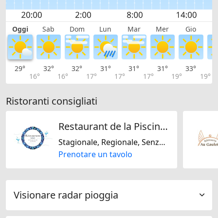
Oggi
Sab
Dom
Lun
Mar
Mer
Gio
V
29°
32°
32°
31°
31°
31°
33°
3
16°
16°
17°
17°
17°
19°
19°
Ristoranti consigliati
Restaurant de la Piscine de la Venoge
Stagionale, Regionale, Senza glutine, Senza lattosio, Europeo, Internazionale, Svizzera
Prenotare un tavolo
Visionare radar pioggia