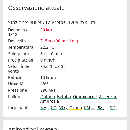
Osservazione attuale
Stazione: Bullet / La Frétaz, 1205 m s.l.m.
Distanza a
20 km
1318
Dislivello
715m (490 m s.l.m.)
Temperatura
22.2 °C
Soleggiato
8 di 10 min
Precipitazioni
0 mm/h
Velocità del
7 km/h
da SE
vento
Raffica
13 km/h
Umidità
48%
Pressione
886 hPa
Pollini
Ontano
,
Betulla
,
Graminacee
,
Assenzio
,
Ambrosia
Inquinanti
NH
,
CO
,
NO
,
Ozono
,
PM
,
PM
,
SO
3
2
10
2.5
2
Animazioni meteo