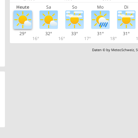
Heute
Sa
So
Mo
Di
29°
32°
33°
31°
31°
16°
16°
17°
18°
1
Daten © by
MeteoSchweiz
,
S