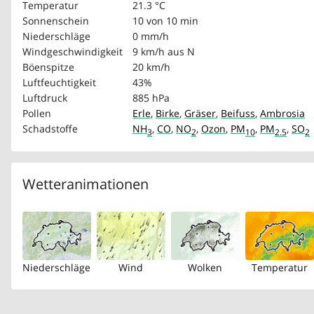
Temperatur
21.3 °C
Sonnenschein
10 von 10 min
Niederschläge
0 mm/h
Windgeschwindigkeit
9 km/h
aus N
Böenspitze
20 km/h
Luftfeuchtigkeit
43%
Luftdruck
885 hPa
Pollen
Erle
,
Birke
,
Gräser
,
Beifuss
,
Ambrosia
Schadstoffe
NH
,
CO
,
NO
,
Ozon
,
PM
,
PM
,
SO
3
2
10
2.5
2
Wetteranimationen
Niederschläge
Wind
Wolken
Temperatur