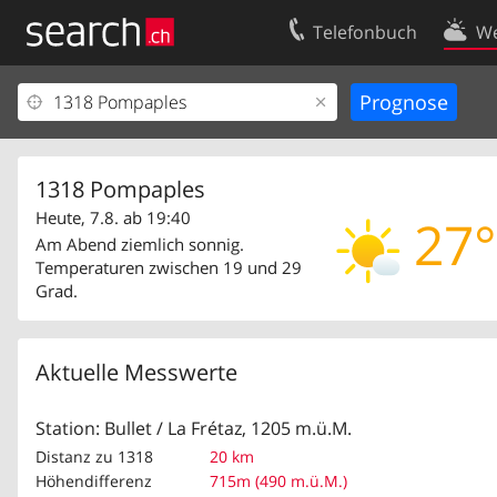
Telefonbuch
We
Ihr Eintrag
Kontakt
Kundencenter Geschäftskunden
Nutzungsbed
Impressum
Datenschutze
1318 Pompaples
Heute, 7.8. ab 19:40
27°
Am Abend ziemlich sonnig.
Temperaturen zwischen 19 und 29
Grad.
Aktuelle Messwerte
Station: Bullet / La Frétaz, 1205 m.ü.M.
Distanz zu 1318
20 km
Höhendifferenz
715m (490 m.ü.M.)