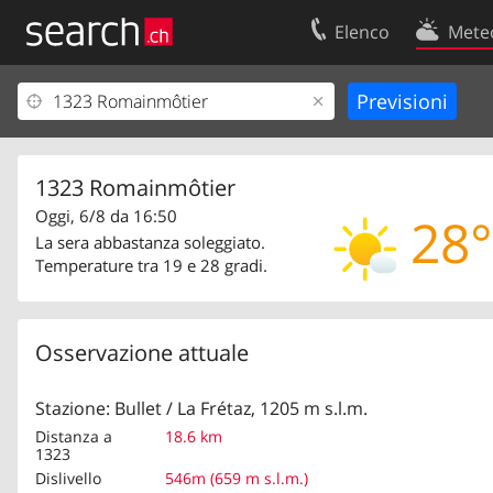
Elenco
Mete
Il vostro profolio
Contatti
Area clienti
Condizioni d’u
Informazioni Legali
Protezione dei
1323 Romainmôtier
Oggi, 6/8 da 16:50
28°
La sera abbastanza soleggiato.
Temperature tra 19 e 28 gradi.
Osservazione attuale
Stazione: Bullet / La Frétaz, 1205 m s.l.m.
Distanza a
18.6 km
1323
Dislivello
546m (659 m s.l.m.)