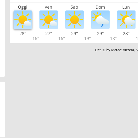
Oggi
Ven
Sab
Dom
Lun
28°
27°
29°
29°
28°
16°
16°
19°
18°
1
Dati © by
MeteoSvizzera
,
S