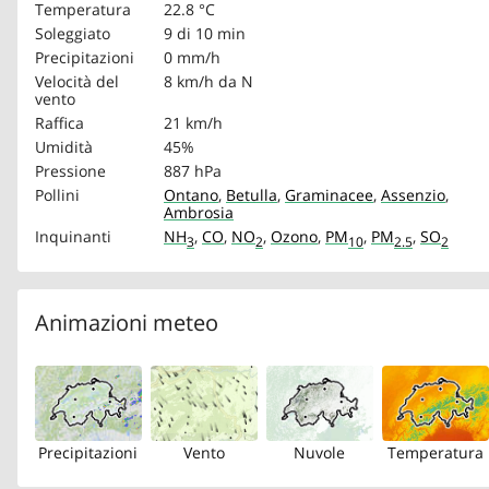
Temperatura
22.8 °C
Soleggiato
9 di 10 min
Precipitazioni
0 mm/h
Velocità del
8 km/h
da N
vento
Raffica
21 km/h
Umidità
45%
Pressione
887 hPa
Pollini
Ontano
,
Betulla
,
Graminacee
,
Assenzio
,
Ambrosia
Inquinanti
NH
,
CO
,
NO
,
Ozono
,
PM
,
PM
,
SO
3
2
10
2.5
2
Animazioni meteo
Precipitazioni
Vento
Nuvole
Temperatura