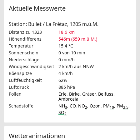
Aktuelle Messwerte
Station: Bullet / La Frétaz, 1205 m.ü.M.
Distanz zu 1323
18.6 km
Höhendifferenz
546m (659 m.ü.M.)
Temperatur
15.4 °C
Sonnenschein
0 von 10 min
Niederschläge
0 mm/h
Windgeschwindigkeit
2 km/h
aus NNW
Böenspitze
4 km/h
Luftfeuchtigkeit
62%
Luftdruck
885 hPa
Pollen
Erle
,
Birke
,
Gräser
,
Beifuss
,
Ambrosia
Schadstoffe
NH
,
CO
,
NO
,
Ozon
,
PM
,
PM
,
3
2
10
2.5
SO
2
Wetteranimationen