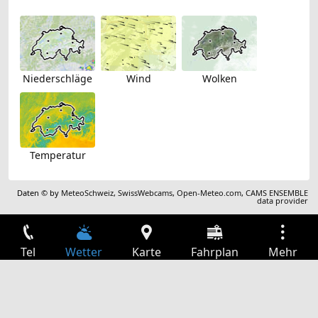
Niederschläge
Wind
Wolken
Temperatur
Daten © by
MeteoSchweiz
,
SwissWebcams
,
Open-Meteo.com
,
CAMS ENSEMBLE
data provider
Tel
Wetter
Karte
Fahrplan
Mehr
Anmelden