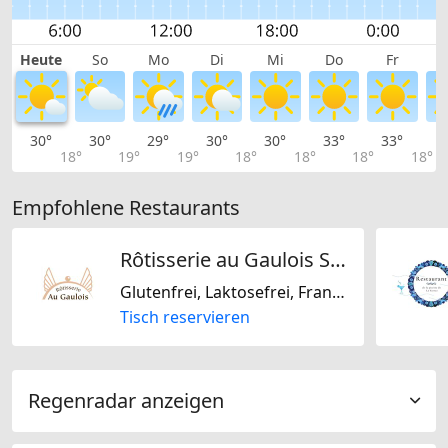
Heute
So
Mo
Di
Mi
Do
Fr
30°
30°
29°
30°
30°
33°
33°
3
18°
19°
19°
18°
18°
18°
18°
Empfohlene Restaurants
Rôtisserie au Gaulois Sàrl
Glutenfrei, Laktosefrei, Französisch, International, Regional
Tisch reservieren
Regenradar anzeigen