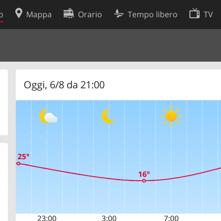
o
Mappa
Orario
Tempo libero
TV
Politica sui cookie
so
Preferenze cookie
 dati
Sviluppatori
Oggi, 6/8 da 21:00