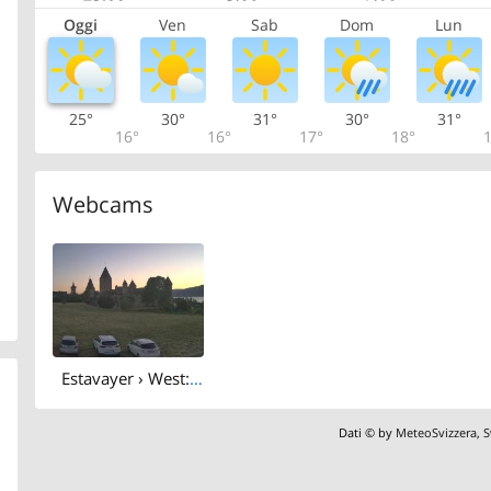
Oggi
Ven
Sab
Dom
Lun
25°
30°
31°
30°
31°
16°
16°
17°
18°
1
Webcams
Estavayer › West: Château d'Estavayer-le-Lac - Estavayer-le-Lac
Dati © by
MeteoSvizzera
,
S