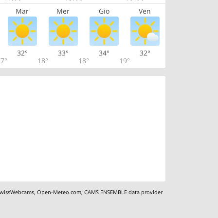
Mar
Mer
Gio
Ven
32°
33°
34°
32°
7°
18°
18°
19°
wissWebcams
,
Open-Meteo.com
,
CAMS ENSEMBLE data provider