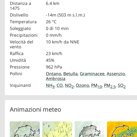
Distanza a
6.4 km
1475
Dislivello
-14m (503 m s.l.m.)
Temperatura
26 °C
Soleggiato
0 di 10 min
Precipitazioni
0 mm/h
Velocità del
10 km/h
da NNE
vento
Raffica
23 km/h
Umidità
45%
Pressione
962 hPa
Pollini
Ontano
,
Betulla
,
Graminacee
,
Assenzio
,
Ambrosia
Inquinanti
NH
,
CO
,
NO
,
Ozono
,
PM
,
PM
,
SO
3
2
10
2.5
2
Animazioni meteo