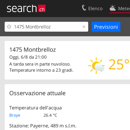
Elenco
Mete
Il vostro profolio
Contatti
Area clienti
Condizioni d’u
Informazioni Legali
Protezione dei
1475 Montbrelloz
Oggi, 6/8 da 21:00
25°
A tarda sera in parte nuvoloso.
Temperature intorno a 23 gradi.
Osservazione attuale
Temperatura dell'acqua
Broye
26.4 °C
Stazione: Payerne, 489 m s.l.m.