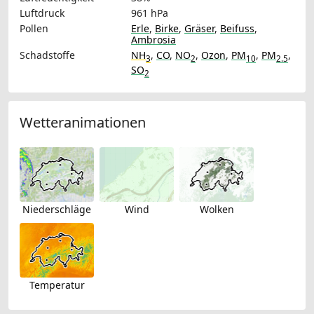
Luftdruck
961 hPa
Pollen
Erle
,
Birke
,
Gräser
,
Beifuss
,
Ambrosia
Schadstoffe
NH
,
CO
,
NO
,
Ozon
,
PM
,
PM
,
3
2
10
2.5
SO
2
Wetteranimationen
Niederschläge
Wind
Wolken
Temperatur