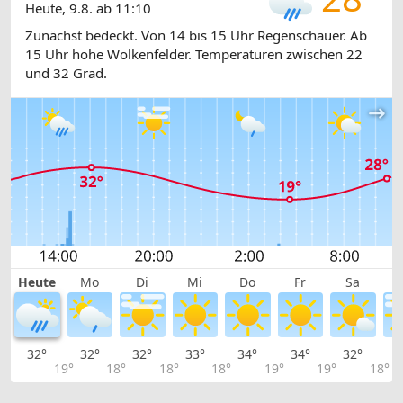
Heute, 9.8. ab 11:10
Zunächst bedeckt. Von 14 bis 15 Uhr Regenschauer. Ab
15 Uhr hohe Wolkenfelder. Temperaturen zwischen 22
und 32 Grad.
Heute
Mo
Di
Mi
Do
Fr
Sa
32°
32°
32°
33°
34°
34°
32°
3
19°
18°
18°
18°
19°
19°
18°