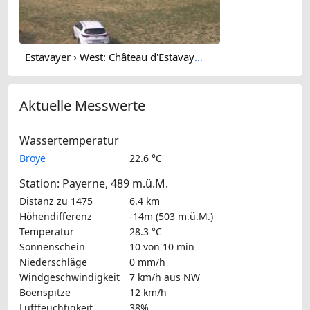
Estavayer › West: Château d'Estavayer-le-Lac - Estavayer-le-Lac
Aktuelle Messwerte
Wassertemperatur
Broye
22.6 °C
Station: Payerne, 489 m.ü.M.
Distanz zu 1475
6.4 km
Höhendifferenz
-14m (503 m.ü.M.)
Temperatur
28.3 °C
Sonnenschein
10 von 10 min
Niederschläge
0 mm/h
Windgeschwindigkeit
7 km/h
aus NW
Böenspitze
12 km/h
Luftfeuchtigkeit
38%