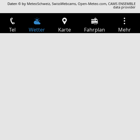
Daten © by
MeteoSchweiz
,
SwissWebcams
,
Open-Meteo.com
,
CAMS ENSEMBLE
data provider
Tel
Wetter
Karte
Fahrplan
Mehr
Anmelden
Dienste
Abfahrtstabelle
Freizeit
TV-Programm
Kinoprogramm
Websuche