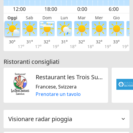
Oggi
Sab
Dom
Lun
Mar
Mer
Gio
V
30°
31°
32°
31°
32°
32°
33°
3
17°
17°
19°
18°
18°
19°
19°
Ristoranti consigliati
Restaurant les Trois Suisses SA
Francese, Svizzera
Prenotare un tavolo
Visionare radar pioggia