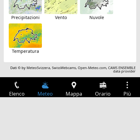
Precipitazioni
Vento
Nuvole
Temperatura
Dati © by
MeteoSvizzera
,
SwissWebcams
,
Open-Meteo.com
,
CAMS ENSEMBLE
data provider
Elenco
Meteo
Mappa
Orario
Più
Accesso
Servizi
Tabella partenze