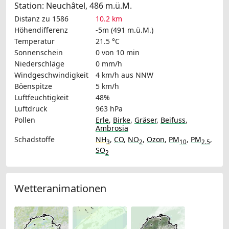
Station: Neuchâtel, 486 m.ü.M.
Distanz zu 1586
10.2 km
Höhendifferenz
-5m (491 m.ü.M.)
Temperatur
21.5 °C
Sonnenschein
0 von 10 min
Niederschläge
0 mm/h
Windgeschwindigkeit
4 km/h
aus NNW
Böenspitze
5 km/h
Luftfeuchtigkeit
48%
Luftdruck
963 hPa
Pollen
Erle
,
Birke
,
Gräser
,
Beifuss
,
Ambrosia
Schadstoffe
NH
,
CO
,
NO
,
Ozon
,
PM
,
PM
,
3
2
10
2.5
SO
2
Wetteranimationen