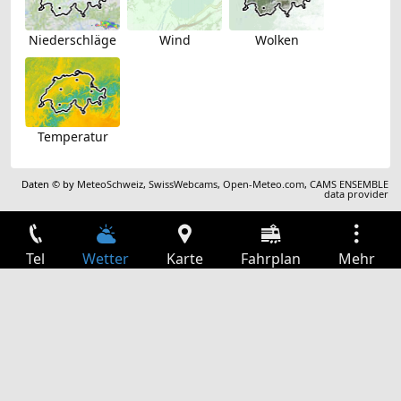
Niederschläge
Wind
Wolken
Temperatur
Daten © by
MeteoSchweiz
,
SwissWebcams
,
Open-Meteo.com
,
CAMS ENSEMBLE
data provider
Tel
Wetter
Karte
Fahrplan
Mehr
Anmelden
Dienste
Abfahrtstabelle