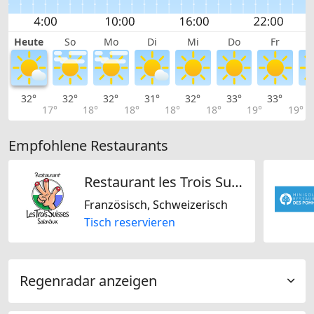
Heute
So
Mo
Di
Mi
Do
Fr
32°
32°
32°
31°
32°
33°
33°
3
17°
18°
18°
18°
18°
19°
19°
Empfohlene Restaurants
Restaurant les Trois Suisses SA
Französisch, Schweizerisch
Tisch reservieren
Regenradar anzeigen