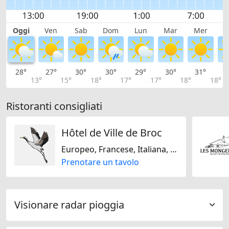
Oggi
Ven
Sab
Dom
Lun
Mar
Mer
G
28°
27°
30°
30°
29°
30°
31°
3
13°
15°
18°
17°
17°
18°
18°
Ristoranti consigliati
Hôtel de Ville de Broc
Europeo, Francese, Italiana, Mediterranea, Svizzera
Prenotare un tavolo
Visionare radar pioggia