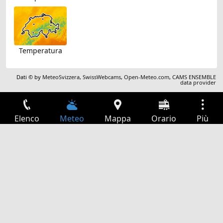
Temperatura
Dati © by
MeteoSvizzera
,
SwissWebcams
,
Open-Meteo.com
,
CAMS ENSEMBLE
data provider
Elenco
Meteo
Mappa
Orario
Più
Accesso
Servizi
Tabella partenze
Tempo libero