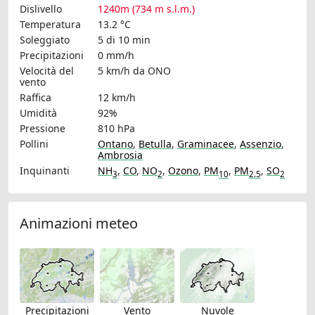
Dislivello
1240m (734 m s.l.m.)
Temperatura
13.2 °C
Soleggiato
5 di 10 min
Precipitazioni
0 mm/h
Velocità del
5 km/h
da ONO
vento
Raffica
12 km/h
Umidità
92%
Pressione
810 hPa
Pollini
Ontano
,
Betulla
,
Graminacee
,
Assenzio
,
Ambrosia
Inquinanti
NH
,
CO
,
NO
,
Ozono
,
PM
,
PM
,
SO
3
2
10
2.5
2
Animazioni meteo
Precipitazioni
Vento
Nuvole