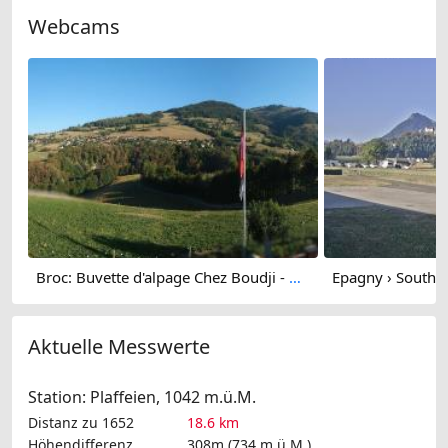
Webcams
Broc: Buvette d'alpage Chez Boudji - Lac de Montsalvens - Gruyères - Moléson
Aktuelle Messwerte
Station: Plaffeien, 1042 m.ü.M.
Distanz zu 1652
18.6 km
Höhendifferenz
308m (734 m.ü.M.)