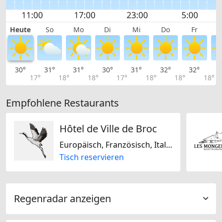
Heute
So
Mo
Di
Mi
Do
Fr
30°
31°
31°
30°
31°
32°
32°
3
17°
18°
18°
17°
18°
18°
18°
Empfohlene Restaurants
Hôtel de Ville de Broc
Europäisch, Französisch, Italienisch, Mediterran, Schweizerisch
Tisch reservieren
Regenradar anzeigen