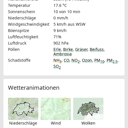
Temperatur
17.6 °C
Sonnenschein
10 von 10 min
Niederschläge
0 mm/h
Windgeschwindigkeit
5 km/h
aus WSW
Böenspitze
9 km/h
Luftfeuchtigkeit
71%
Luftdruck
902 hPa
Pollen
Erle
,
Birke
,
Gräser
,
Beifuss
,
Ambrosia
Schadstoffe
NH
,
CO
,
NO
,
Ozon
,
PM
,
PM
,
3
2
10
2.5
SO
2
Wetteranimationen
Niederschläge
Wind
Wolken