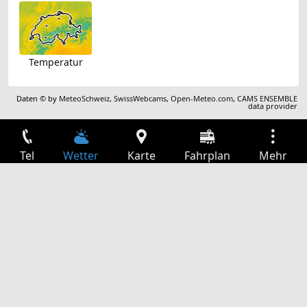
Temperatur
Daten © by
MeteoSchweiz
,
SwissWebcams
,
Open-Meteo.com
,
CAMS ENSEMBLE
data provider
Tel
Wetter
Karte
Fahrplan
Mehr
Anmelden
Dienste
Abfahrtstabelle
Freizeit