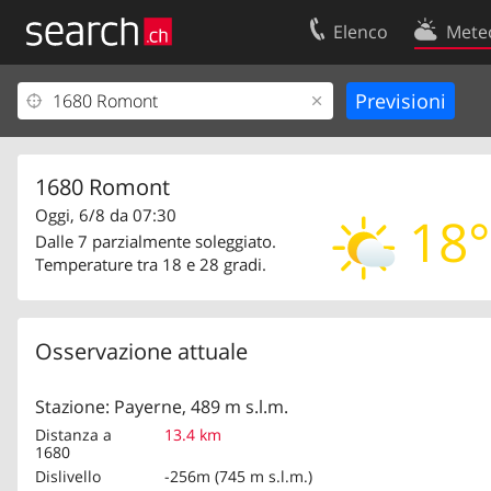
Elenco
Mete
Il vostro profolio
Contatti
Area clienti
Condizioni d’u
Informazioni Legali
Protezione dei
1680 Romont
Oggi, 6/8 da 07:30
18°
Dalle 7 parzialmente soleggiato.
Temperature tra 18 e 28 gradi.
Osservazione attuale
Stazione: Payerne, 489 m s.l.m.
Distanza a
13.4 km
1680
Dislivello
-256m (745 m s.l.m.)