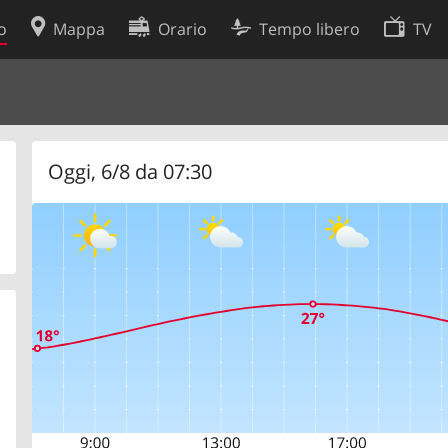
o
Mappa
Orario
Tempo libero
TV
Politica sui cookie
so
Preferenze cookie
 dati
Sviluppatori
Oggi, 6/8 da 07:30