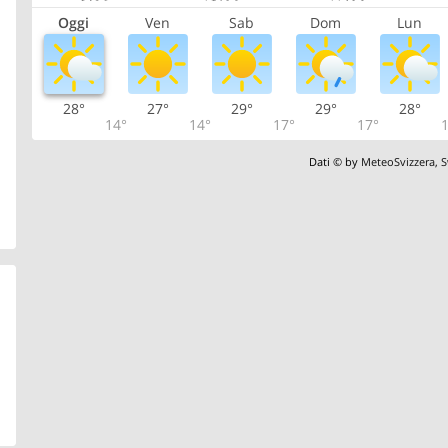
Oggi
Ven
Sab
Dom
Lun
28°
27°
29°
29°
28°
14°
14°
17°
17°
1
Dati © by
MeteoSvizzera
,
S