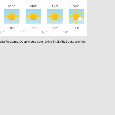
Mar
Mer
Gio
Ven
30°
31°
31°
30°
6°
17°
18°
18°
wissWebcams
,
Open-Meteo.com
,
CAMS ENSEMBLE data provider