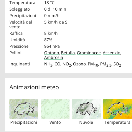
Temperatura
18 °C
Soleggiato
0 di 10 min
Precipitazioni
0 mm/h
Velocità del
5 km/h
da S
vento
Raffica
8 km/h
Umidità
87%
Pressione
964 hPa
Pollini
Ontano
,
Betulla
,
Graminacee
,
Assenzio
,
Ambrosia
Inquinanti
NH
,
CO
,
NO
,
Ozono
,
PM
,
PM
,
SO
3
2
10
2.5
2
Animazioni meteo
Precipitazioni
Vento
Nuvole
Temperatura