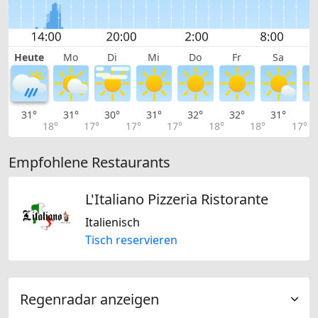
Heute
Mo
Di
Mi
Do
Fr
Sa
31°
31°
30°
31°
32°
32°
31°
2
18°
17°
17°
17°
18°
18°
17°
Empfohlene Restaurants
L'Italiano Pizzeria Ristorante
Italienisch
Tisch reservieren
Regenradar anzeigen