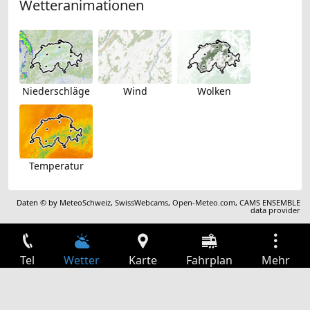
Wetteranimationen
Niederschläge
Wind
Wolken
Temperatur
Daten © by
MeteoSchweiz
,
SwissWebcams
,
Open-Meteo.com
,
CAMS ENSEMBLE
data provider
Tel
Wetter
Karte
Fahrplan
Mehr
Anmelden