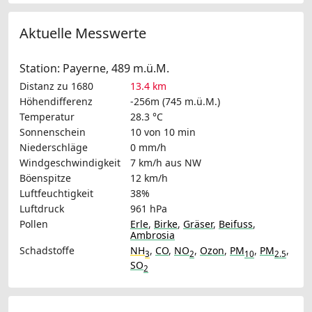
Aktuelle Messwerte
Station: Payerne, 489 m.ü.M.
Distanz zu 1680
13.4 km
Höhendifferenz
-256m (745 m.ü.M.)
Temperatur
28.3 °C
Sonnenschein
10 von 10 min
Niederschläge
0 mm/h
Windgeschwindigkeit
7 km/h
aus NW
Böenspitze
12 km/h
Luftfeuchtigkeit
38%
Luftdruck
961 hPa
Pollen
Erle
,
Birke
,
Gräser
,
Beifuss
,
Ambrosia
Schadstoffe
NH
,
CO
,
NO
,
Ozon
,
PM
,
PM
,
3
2
10
2.5
SO
2