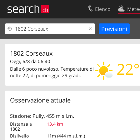
Elenco
Mete
Il vostro profolio
Contatti
Area clienti
Condizioni d’u
Informazioni Legali
Protezione dei
1802 Corseaux
Oggi, 6/8 da 06:40
22°
Dalle 6 poco nuvoloso. Temperature di
notte 22, di pomeriggio 29 gradi.
Osservazione attuale
Stazione: Pully, 455 m s.l.m.
Distanza a
13.4 km
1802
Dislivello
11m (444 m s.l.m.)