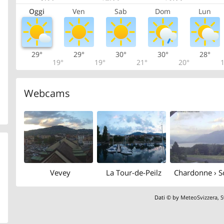
Oggi
Ven
Sab
Dom
Lun
29°
29°
30°
30°
28°
19°
19°
21°
20°
1
Webcams
Vevey
La Tour-de-Peilz
Dati © by
MeteoSvizzera
,
S