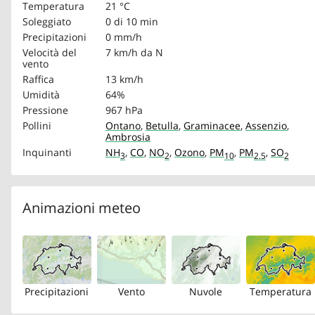
Temperatura
21 °C
Soleggiato
0 di 10 min
Precipitazioni
0 mm/h
Velocità del
7 km/h
da N
vento
Raffica
13 km/h
Umidità
64%
Pressione
967 hPa
Pollini
Ontano
,
Betulla
,
Graminacee
,
Assenzio
,
Ambrosia
Inquinanti
NH
,
CO
,
NO
,
Ozono
,
PM
,
PM
,
SO
3
2
10
2.5
2
Animazioni meteo
Precipitazioni
Vento
Nuvole
Temperatura