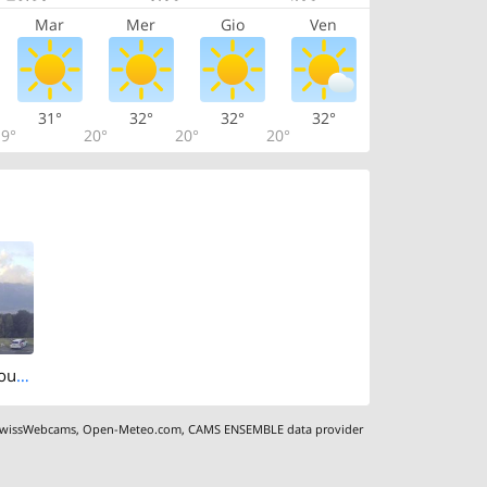
Mar
Mer
Gio
Ven
31°
32°
32°
32°
9°
20°
20°
20°
Chardonne › South-east: Montreux - Valais
wissWebcams
,
Open-Meteo.com
,
CAMS ENSEMBLE data provider