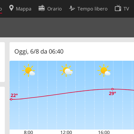
o
Mappa
Orario
Tempo libero
TV
Politica sui cookie
so
Preferenze cookie
 dati
Sviluppatori
Oggi, 6/8 da 06:40