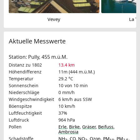
Vevey
La To
Aktuelle Messwerte
Station: Pully, 455 m.ü.M.
Distanz zu 1802
13.4 km
Höhendifferenz
11m (444 m.ü.M.)
Temperatur
29.2 °C
Sonnenschein
10 von 10 min
Niederschläge
0 mm/h
Windgeschwindigkeit
6 km/h
aus SSW
Böenspitze
10 km/h
Luftfeuchtigkeit
37%
Luftdruck
964 hPa
Pollen
Erle
,
Birke
,
Gräser
,
Beifuss
,
Ambrosia
Schadstoffe
NH
,
CO
,
NO
,
Ozon
,
PM
,
PM
,