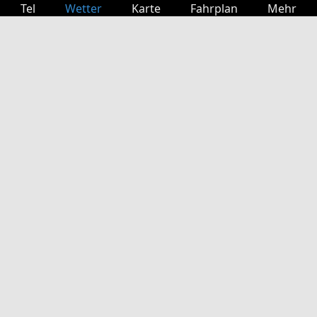
Tel
Wetter
Karte
Fahrplan
Mehr
Anmelden
Dienste
Abfahrtstabelle
Freizeit
TV-Programm
Kinoprogramm
Websuche
App