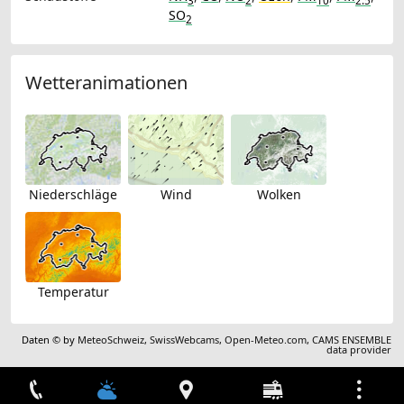
3
2
10
2.5
SO
2
Wetteranimationen
Niederschläge
Wind
Wolken
Temperatur
Daten © by
MeteoSchweiz
,
SwissWebcams
,
Open-Meteo.com
,
CAMS ENSEMBLE
data provider