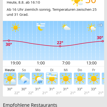
Heute, 8.8. ab 16:10
Ab 16 Uhr ziemlich sonnig. Temperaturen zwischen 25
und 31 Grad.
Heute
So
Mo
Di
Mi
Do
Fr
30°
30°
31°
31°
31°
33°
33°
3
22°
22°
21°
21°
21°
21°
21°
Empfohlene Restaurants