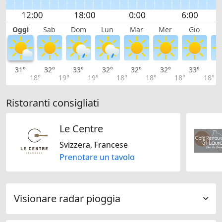
Oggi
Sab
Dom
Lun
Mar
Mer
Gio
V
31°
32°
33°
32°
32°
32°
33°
3
18°
19°
19°
18°
18°
18°
18°
Ristoranti consigliati
Le Centre
Svizzera, Francese
Prenotare un tavolo
Visionare radar pioggia