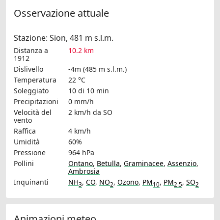
Osservazione attuale
Stazione: Sion, 481 m s.l.m.
Distanza a
10.2 km
1912
Dislivello
-4m (485 m s.l.m.)
Temperatura
22 °C
Soleggiato
10 di 10 min
Precipitazioni
0 mm/h
Velocità del
2 km/h
da SO
vento
Raffica
4 km/h
Umidità
60%
Pressione
964 hPa
Pollini
Ontano
,
Betulla
,
Graminacee
,
Assenzio
,
Ambrosia
Inquinanti
NH
,
CO
,
NO
,
Ozono
,
PM
,
PM
,
SO
3
2
10
2.5
2
Animazioni meteo