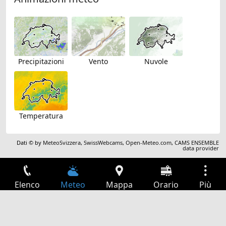
Precipitazioni
Vento
Nuvole
Temperatura
Dati © by
MeteoSvizzera
,
SwissWebcams
,
Open-Meteo.com
,
CAMS ENSEMBLE
data provider
Elenco
Meteo
Mappa
Orario
Più
Accesso