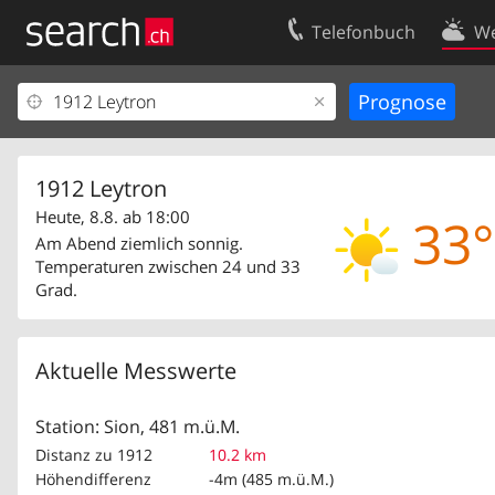
Telefonbuch
We
Ihr Eintrag
Kontakt
Kundencenter Geschäftskunden
Nutzungsbed
Impressum
Datenschutze
1912 Leytron
Heute, 8.8. ab 18:00
33°
Am Abend ziemlich sonnig.
Temperaturen zwischen 24 und 33
Grad.
Aktuelle Messwerte
Station: Sion, 481 m.ü.M.
Distanz zu 1912
10.2 km
Höhendifferenz
-4m (485 m.ü.M.)