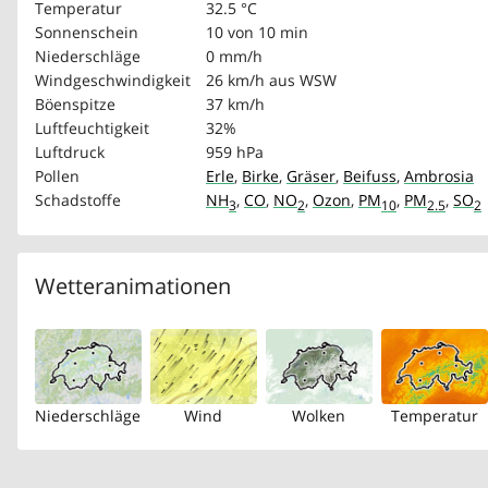
Temperatur
32.5 °C
Sonnenschein
10 von 10 min
Niederschläge
0 mm/h
Windgeschwindigkeit
26 km/h
aus WSW
Böenspitze
37 km/h
Luftfeuchtigkeit
32%
Luftdruck
959 hPa
Pollen
Erle
,
Birke
,
Gräser
,
Beifuss
,
Ambrosia
Schadstoffe
NH
,
CO
,
NO
,
Ozon
,
PM
,
PM
,
SO
3
2
10
2.5
2
Wetteranimationen
Niederschläge
Wind
Wolken
Temperatur