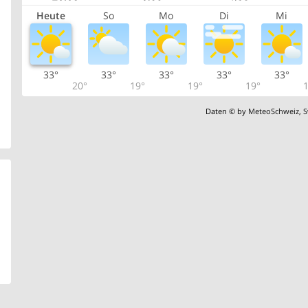
Heute
So
Mo
Di
Mi
33°
33°
33°
33°
33°
20°
19°
19°
19°
1
Daten © by
MeteoSchweiz
,
S