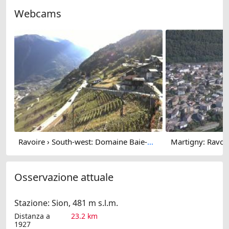
Webcams
Ravoire › South-west: Domaine Baie-Attitude - Lac de Bovine - Pointe Ronde
Martigny: Ravoire
Osservazione attuale
Stazione: Sion, 481 m s.l.m.
Distanza a
23.2 km
1927