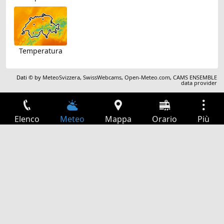
Temperatura
Dati © by
MeteoSvizzera
,
SwissWebcams
,
Open-Meteo.com
,
CAMS ENSEMBLE
data provider
Elenco
Meteo
Mappa
Orario
Più
Accesso
Servizi
Tabella partenze
Tempo libero