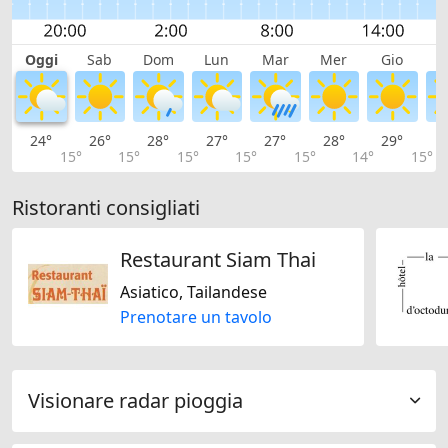
Oggi
Sab
Dom
Lun
Mar
Mer
Gio
V
24°
26°
28°
27°
27°
28°
29°
2
15°
15°
15°
15°
15°
14°
15°
Ristoranti consigliati
Restaurant Siam Thai
Asiatico, Tailandese
Prenotare un tavolo
Visionare radar pioggia