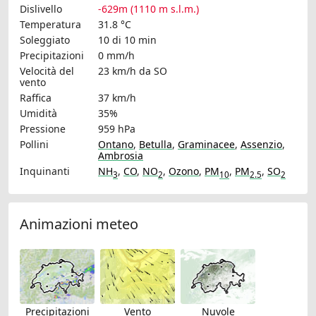
Dislivello
-629m (1110 m s.l.m.)
Temperatura
31.8 °C
Soleggiato
10 di 10 min
Precipitazioni
0 mm/h
Velocità del
23 km/h
da SO
vento
Raffica
37 km/h
Umidità
35%
Pressione
959 hPa
Pollini
Ontano
,
Betulla
,
Graminacee
,
Assenzio
,
Ambrosia
Inquinanti
NH
,
CO
,
NO
,
Ozono
,
PM
,
PM
,
SO
3
2
10
2.5
2
Animazioni meteo
Precipitazioni
Vento
Nuvole