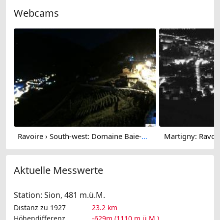
Webcams
Ravoire › South-west: Domaine Baie-Attitude - Lac de Bovine - Pointe Ronde
Martigny: Ravoire
Aktuelle Messwerte
Station: Sion, 481 m.ü.M.
Distanz zu 1927
23.2 km
Höhendifferenz
-629m (1110 m.ü.M.)