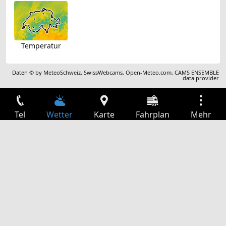
Temperatur
Daten © by
MeteoSchweiz
,
SwissWebcams
,
Open-Meteo.com
,
CAMS ENSEMBLE
data provider
Tel
Wetter
Karte
Fahrplan
Mehr
Anmelden
Dienste
Abfahrtstabelle
Freizeit