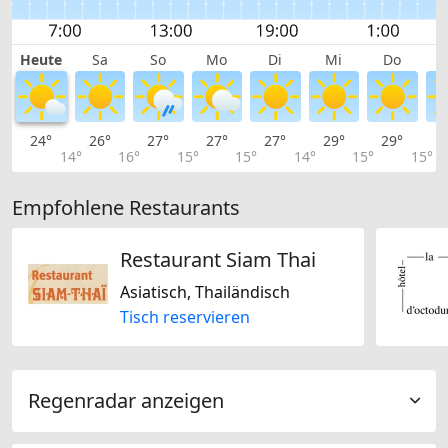
Heute
Sa
So
Mo
Di
Mi
Do
24°
26°
27°
27°
27°
29°
29°
2
14°
16°
15°
15°
14°
15°
15°
Empfohlene Restaurants
Restaurant Siam Thai
Asiatisch, Thailändisch
Tisch reservieren
Regenradar anzeigen