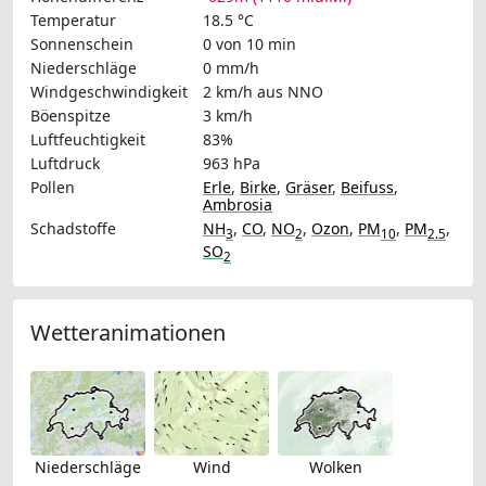
Temperatur
18.5 °C
Sonnenschein
0 von 10 min
Niederschläge
0 mm/h
Windgeschwindigkeit
2 km/h
aus NNO
Böenspitze
3 km/h
Luftfeuchtigkeit
83%
Luftdruck
963 hPa
Pollen
Erle
,
Birke
,
Gräser
,
Beifuss
,
Ambrosia
Schadstoffe
NH
,
CO
,
NO
,
Ozon
,
PM
,
PM
,
3
2
10
2.5
SO
2
Wetteranimationen
Niederschläge
Wind
Wolken