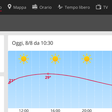
o
Mappa
Orario
Tempo libero
TV
Politica sui cookie
so
Preferenze cookie
 dati
Sviluppatori
Oggi, 8/8 da 10:30