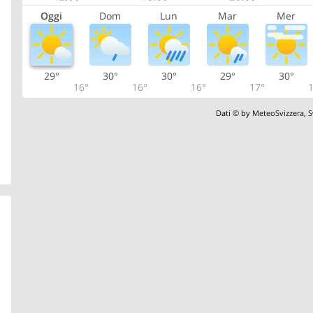
Oggi
Dom
Lun
Mar
Mer
29°
30°
30°
29°
30°
16°
16°
16°
17°
1
Dati © by
MeteoSvizzera
,
S