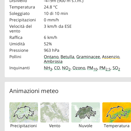
Dislivello
-419m (900 m s.l.m.)
Temperatura
24.8 °C
Soleggiato
10 di 10 min
Precipitazioni
0 mm/h
Velocità del
3 km/h
da ESE
vento
Raffica
6 km/h
Umidità
52%
Pressione
963 hPa
Pollini
Ontano
,
Betulla
,
Graminacee
,
Assenzio
,
Ambrosia
Inquinanti
NH
,
CO
,
NO
,
Ozono
,
PM
,
PM
,
SO
3
2
10
2.5
2
Animazioni meteo
Precipitazioni
Vento
Nuvole
Temperatura