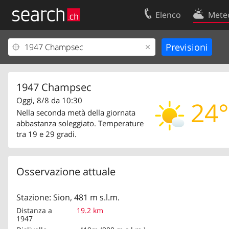
Elenco
Mete
Il vostro profolio
Contatti
Area clienti
Condizioni d’u
Informazioni Legali
Protezione dei
1947 Champsec
Oggi, 8/8 da 10:30
24°
Nella seconda metà della giornata
abbastanza soleggiato. Temperature
tra 19 e 29 gradi.
Osservazione attuale
Stazione: Sion, 481 m s.l.m.
Distanza a
19.2 km
1947