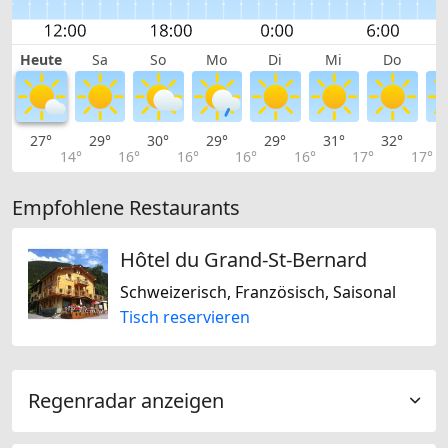
Heute
Sa
So
Mo
Di
Mi
Do
27°
29°
30°
29°
29°
31°
32°
3
14°
16°
16°
16°
16°
17°
17°
Empfohlene Restaurants
Hôtel du Grand-St-Bernard
Schweizerisch, Französisch, Saisonal
Tisch reservieren
Regenradar anzeigen