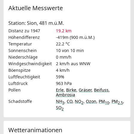
Aktuelle Messwerte
Station: Sion, 481 m.ü.M.
Distanz zu 1947
19.2 km
Höhendifferenz
-419m (900 m.ü.M.)
Temperatur
22.2 °C
Sonnenschein
10 von 10 min
Niederschläge
0 mm/h
Windgeschwindigkeit
2 km/h
aus WNW
Böenspitze
4 km/h
Luftfeuchtigkeit
59%
Luftdruck
963 hPa
Pollen
Erle
,
Birke
,
Gräser
,
Beifuss
,
Ambrosia
Schadstoffe
NH
,
CO
,
NO
,
Ozon
,
PM
,
PM
,
3
2
10
2.5
SO
2
Wetteranimationen