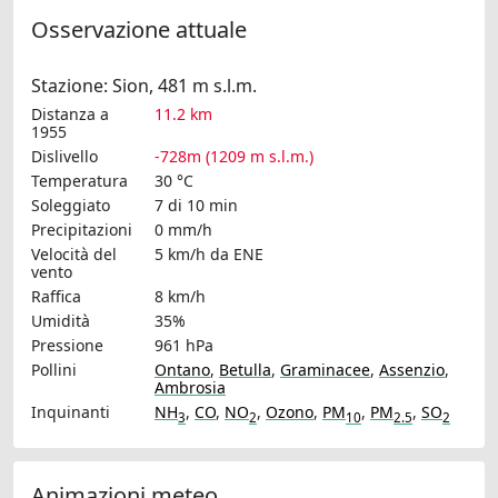
Osservazione attuale
Stazione: Sion, 481 m s.l.m.
Distanza a
11.2 km
1955
Dislivello
-728m (1209 m s.l.m.)
Temperatura
30 °C
Soleggiato
7 di 10 min
Precipitazioni
0 mm/h
Velocità del
5 km/h
da ENE
vento
Raffica
8 km/h
Umidità
35%
Pressione
961 hPa
Pollini
Ontano
,
Betulla
,
Graminacee
,
Assenzio
,
Ambrosia
Inquinanti
NH
,
CO
,
NO
,
Ozono
,
PM
,
PM
,
SO
3
2
10
2.5
2
Animazioni meteo