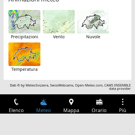
Precipitazioni
Vento
Nuvole
Temperatura
Dati © by
MeteoSvizzera
,
SwissWebcams
,
Open-Meteo.com
,
CAMS ENSEMBLE
data provider
Elenco
Meteo
Mappa
Orario
Più
Accesso