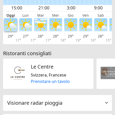
Oggi
Lun
Mar
Mer
Gio
Ven
Sab
D
29°
27°
28°
28°
29°
29°
28°
2
17°
17°
17°
18°
19°
16°
15°
Ristoranti consigliati
Le Centre
Svizzera, Francese
Prenotare un tavolo
Visionare radar pioggia