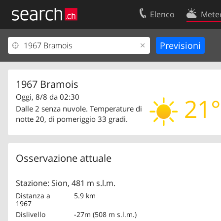
Elenco
Mete
Il vostro profolio
Contatti
Area clienti
Condizioni d’u
Informazioni Legali
Protezione dei
1967 Bramois
Oggi, 8/8 da 02:30
21°
Dalle 2 senza nuvole. Temperature di
notte 20, di pomeriggio 33 gradi.
Osservazione attuale
Stazione: Sion, 481 m s.l.m.
Distanza a
5.9 km
1967
Dislivello
-27m (508 m s.l.m.)