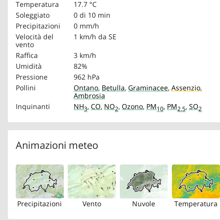
Temperatura
17.7 °C
Soleggiato
0 di 10 min
Precipitazioni
0 mm/h
Velocità del
1 km/h
da SE
vento
Raffica
3 km/h
Umidità
82%
Pressione
962 hPa
Pollini
Ontano
,
Betulla
,
Graminacee
,
Assenzio
,
Ambrosia
Inquinanti
NH
,
CO
,
NO
,
Ozono
,
PM
,
PM
,
SO
3
2
10
2.5
2
Animazioni meteo
Precipitazioni
Vento
Nuvole
Temperatura