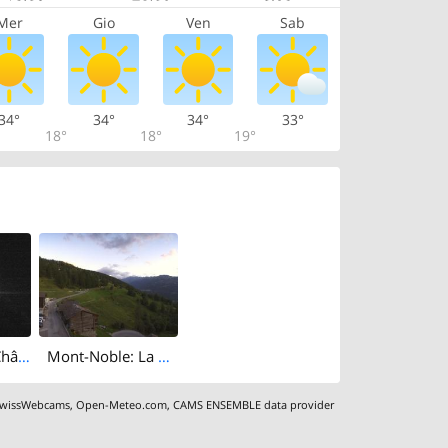
Mer
Gio
Ven
Sab
34°
34°
34°
33°
18°
18°
19°
Sion › South: Château de Tourbillon
Mont-Noble: La Crette: Vernamiège Village - Nax Office du Tourisme
wissWebcams
,
Open-Meteo.com
,
CAMS ENSEMBLE data provider