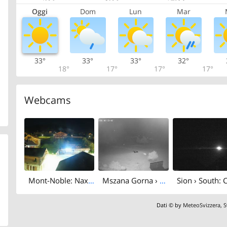
Oggi
Dom
Lun
Mar
33°
33°
33°
32°
18°
17°
17°
17°
Webcams
Mont-Noble: Nax - Nax Office du Tourisme
Mszana Gorna › South-east: Sion Golf Club
Dati © by
MeteoSvizzera
,
S