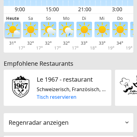
Heute
Sa
So
Mo
Di
Mi
Do
31°
32°
32°
32°
33°
33°
34°
3
17°
17°
17°
17°
18°
19°
19°
Empfohlene Restaurants
Le 1967 - restaurant
Schweizerisch, Französisch, Italienisch
Tisch reservieren
Regenradar anzeigen