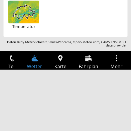
Temperatur
Daten © by
MeteoSchweiz
,
SwissWebcams
,
Open-Meteo.com
,
CAMS ENSEMBLE
data provider
Tel
Wetter
Karte
Fahrplan
Mehr
Anmelden
Dienste
Abfahrtstabelle
Freizeit