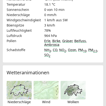
Temperatur
18.1 °C
Sonnenschein
0 von 10 min
Niederschläge
0 mm/h
Windgeschwindigkeit
1 km/h
aus SW
Böenspitze
3 km/h
Luftfeuchtigkeit
78%
Luftdruck
964 hPa
Pollen
Erle
,
Birke
,
Gräser
,
Beifuss
,
Ambrosia
Schadstoffe
NH
,
CO
,
NO
,
Ozon
,
PM
,
PM
,
3
2
10
2.5
SO
2
Wetteranimationen
Niederschläge
Wind
Wolken