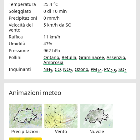
Temperatura
25.4 °C
Soleggiato
0 di 10 min
Precipitazioni
0 mm/h
Velocità del
5 km/h
da SO
vento
Raffica
11 km/h
Umidità
47%
Pressione
962 hPa
Pollini
Ontano
,
Betulla
,
Graminacee
,
Assenzio
,
Ambrosia
Inquinanti
NH
,
CO
,
NO
,
Ozono
,
PM
,
PM
,
SO
3
2
10
2.5
2
Animazioni meteo
Precipitazioni
Vento
Nuvole