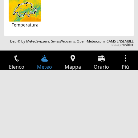
Temperatura
Dati © by
MeteoSvizzera
,
SwissWebcams
,
Open-Meteo.com
,
CAMS ENSEMBLE
data provider
Elenco
Meteo
Mappa
Orario
Più
Accesso
Servizi
Tabella partenze
Tempo libero