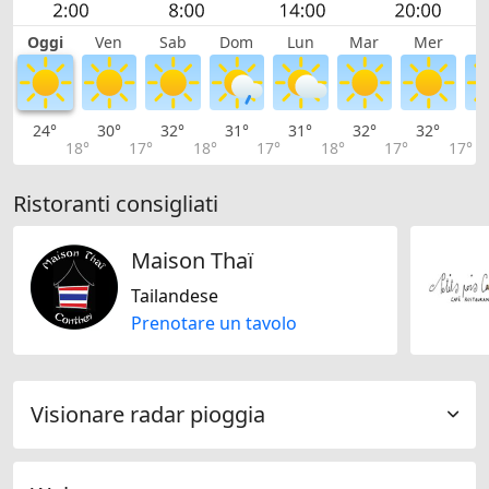
Oggi
Ven
Sab
Dom
Lun
Mar
Mer
G
24°
30°
32°
31°
31°
32°
32°
3
18°
17°
18°
17°
18°
17°
17°
Ristoranti consigliati
Maison Thaï
Tailandese
Prenotare un tavolo
Visionare radar pioggia