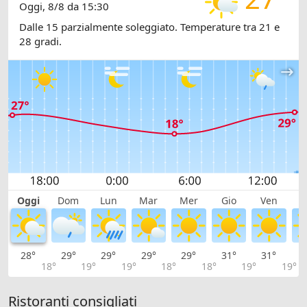
Oggi, 8/8 da 15:30
Dalle 15 parzialmente soleggiato. Temperature tra 21 e
28 gradi.
Oggi
Dom
Lun
Mar
Mer
Gio
Ven
S
28°
29°
29°
29°
29°
31°
31°
3
18°
19°
19°
18°
18°
19°
19°
Ristoranti consigliati