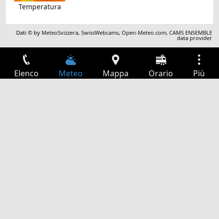
Temperatura
Dati © by
MeteoSvizzera
,
SwissWebcams
,
Open-Meteo.com
,
CAMS ENSEMBLE
data provider
Elenco
Meteo
Mappa
Orario
Più
Accesso
Servizi
Tabella partenze
Tempo libero
Guida TV
Cinema