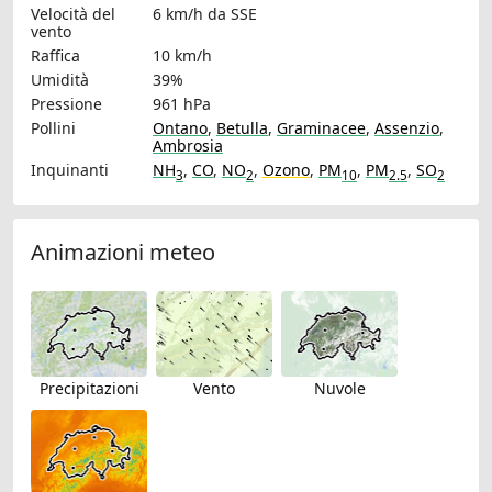
Velocità del
6 km/h
da SSE
vento
Raffica
10 km/h
Umidità
39%
Pressione
961 hPa
Pollini
Ontano
,
Betulla
,
Graminacee
,
Assenzio
,
Ambrosia
Inquinanti
NH
,
CO
,
NO
,
Ozono
,
PM
,
PM
,
SO
3
2
10
2.5
2
Animazioni meteo
Precipitazioni
Vento
Nuvole