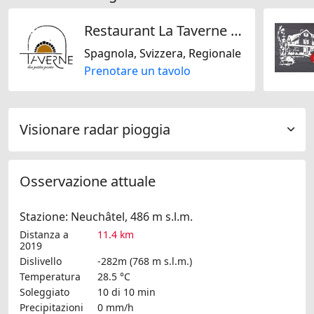
Restaurant La Taverne des Petits-Ponts
Spagnola, Svizzera, Regionale
Prenotare un tavolo
Visionare radar pioggia
Osservazione attuale
Stazione: Neuchâtel, 486 m s.l.m.
Distanza a
11.4 km
2019
Dislivello
-282m (768 m s.l.m.)
Temperatura
28.5 °C
Soleggiato
10 di 10 min
Precipitazioni
0 mm/h