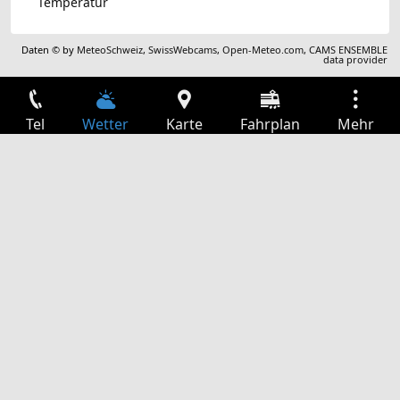
Temperatur
Daten © by
MeteoSchweiz
,
SwissWebcams
,
Open-Meteo.com
,
CAMS ENSEMBLE
data provider
Tel
Wetter
Karte
Fahrplan
Mehr
Anmelden
Dienste
Abfahrtstabelle
Freizeit
TV-Programm
Kinoprogramm