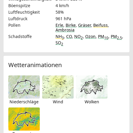
Böenspitze
4 km/h
Luftfeuchtigkeit
58%
Luftdruck
961 hPa
Pollen
Erle
,
Birke
,
Gräser
,
Beifuss
,
Ambrosia
Schadstoffe
NH
,
CO
,
NO
,
Ozon
,
PM
,
PM
,
3
2
10
2.5
SO
2
Wetteranimationen
Niederschläge
Wind
Wolken