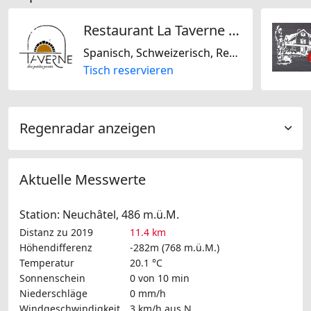
Restaurant La Taverne des Petits-Ponts
Spanisch, Schweizerisch, Regional
Tisch reservieren
Regenradar anzeigen
Aktuelle Messwerte
Station: Neuchâtel, 486 m.ü.M.
Distanz zu 2019
11.4 km
Höhendifferenz
-282m (768 m.ü.M.)
Temperatur
20.1 °C
Sonnenschein
0 von 10 min
Niederschläge
0 mm/h
Windgeschwindigkeit
3 km/h
aus N