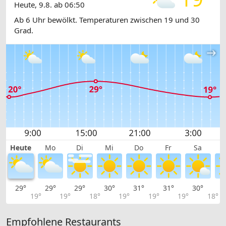
Heute, 9.8. ab 06:50
Ab 6 Uhr bewölkt. Temperaturen zwischen 19 und 30
Grad.
Heute
Mo
Di
Mi
Do
Fr
Sa
29°
29°
29°
30°
31°
31°
30°
2
19°
19°
18°
19°
19°
19°
18°
Empfohlene Restaurants