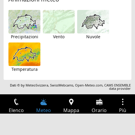
Precipitazioni
Vento
Nuvole
Temperatura
Dati © by
MeteoSvizzera
,
SwissWebcams
,
Open-Meteo.com
,
CAMS ENSEMBLE
data provider
Elenco
Meteo
Mappa
Orario
Più
Accesso