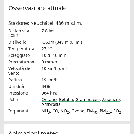
Osservazione attuale
Stazione: Neuchâtel, 486 m s.l.m.
Distanza a
7.8 km
2052
Dislivello
-363m (849 m s.l.m.)
Temperatura
27 °C
Soleggiato
10 di 10 min
Precipitazioni
0 mm/h
Velocità del
10 km/h
da E
vento
Raffica
19 km/h
Umidità
34%
Pressione
964 hPa
Pollini
Ontano
,
Betulla
,
Graminacee
,
Assenzio
,
Ambrosia
Inquinanti
NH
,
CO
,
NO
,
Ozono
,
PM
,
PM
,
SO
3
2
10
2.5
2
Animazioni meteo