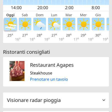
Oggi
Sab
Dom
Lun
Mar
Mer
Gio
V
25°
27°
28°
27°
28°
29°
30°
3
16°
18°
18°
18°
17°
18°
19°
Ristoranti consigliati
Restaurant Agapes
Steakhouse
Prenotare un tavolo
Visionare radar pioggia