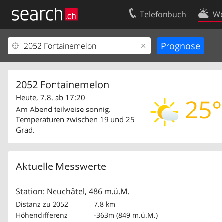
Telefonbuch
We
Ihr Eintrag
Kontakt
Kundencenter Geschäftskunden
Nutzungsbed
Impressum
Datenschutze
2052 Fontainemelon
Heute, 7.8. ab 17:20
25°
Am Abend teilweise sonnig.
Temperaturen zwischen 19 und 25
Grad.
Aktuelle Messwerte
Station: Neuchâtel, 486 m.ü.M.
Distanz zu 2052
7.8 km
Höhendifferenz
-363m (849 m.ü.M.)