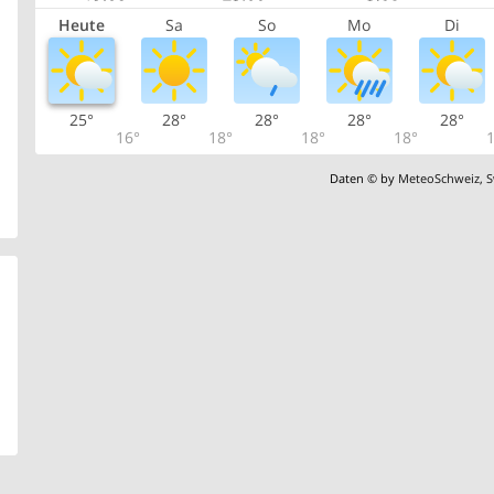
Heute
Sa
So
Mo
Di
25°
28°
28°
28°
28°
16°
18°
18°
18°
1
Daten © by
MeteoSchweiz
,
S