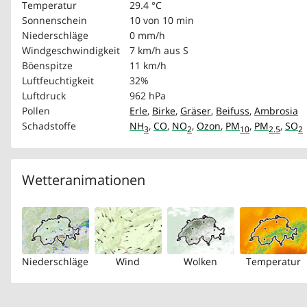
Temperatur
29.4 °C
Sonnenschein
10 von 10 min
Niederschläge
0 mm/h
Windgeschwindigkeit
7 km/h
aus S
Böenspitze
11 km/h
Luftfeuchtigkeit
32%
Luftdruck
962 hPa
Pollen
Erle
,
Birke
,
Gräser
,
Beifuss
,
Ambrosia
Schadstoffe
NH
,
CO
,
NO
,
Ozon
,
PM
,
PM
,
SO
3
2
10
2.5
2
Wetteranimationen
Niederschläge
Wind
Wolken
Temperatur