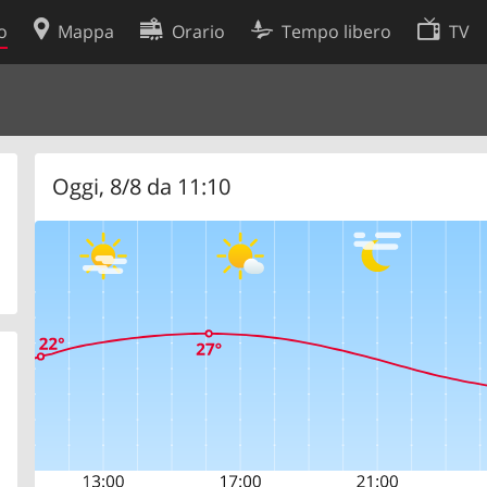
o
Mappa
Orario
Tempo libero
TV
Politica sui cookie
so
Preferenze cookie
 dati
Sviluppatori
Oggi, 8/8 da 11:10