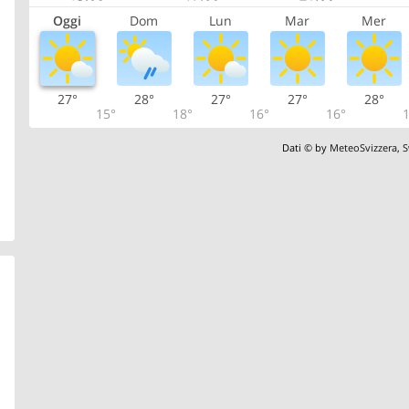
Oggi
Dom
Lun
Mar
Mer
27°
28°
27°
27°
28°
15°
18°
16°
16°
1
Dati © by
MeteoSvizzera
,
S