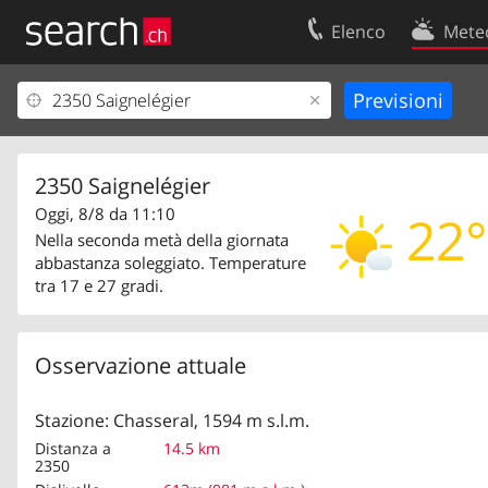
Elenco
Mete
Il vostro profolio
Contatti
Area clienti
Condizioni d’u
Informazioni Legali
Protezione dei
2350 Saignelégier
Oggi, 8/8 da 11:10
22°
Nella seconda metà della giornata
abbastanza soleggiato. Temperature
tra 17 e 27 gradi.
Osservazione attuale
Stazione: Chasseral, 1594 m s.l.m.
Distanza a
14.5 km
2350