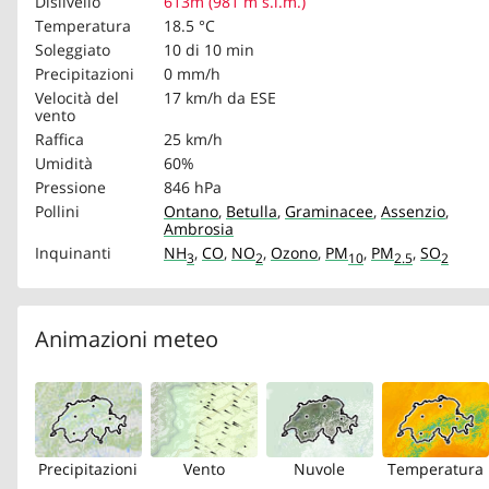
Dislivello
613m (981 m s.l.m.)
Temperatura
18.5 °C
Soleggiato
10 di 10 min
Precipitazioni
0 mm/h
Velocità del
17 km/h
da ESE
vento
Raffica
25 km/h
Umidità
60%
Pressione
846 hPa
Pollini
Ontano
,
Betulla
,
Graminacee
,
Assenzio
,
Ambrosia
Inquinanti
NH
,
CO
,
NO
,
Ozono
,
PM
,
PM
,
SO
3
2
10
2.5
2
Animazioni meteo
Precipitazioni
Vento
Nuvole
Temperatura