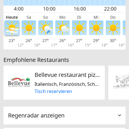
Heute
Sa
So
Mo
Di
Mi
Do
23°
26°
27°
26°
27°
29°
30°
2
12°
18°
17°
16°
15°
18°
18°
Empfohlene Restaurants
Bellevue restaurant pizzeria
Italienisch, Französisch, Schweizerisch, Glutenfrei, Laktosefrei
Tisch reservieren
Regenradar anzeigen