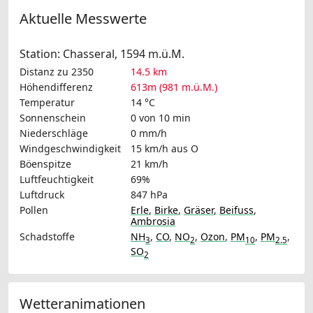
Aktuelle Messwerte
Station: Chasseral, 1594 m.ü.M.
Distanz zu 2350
14.5 km
Höhendifferenz
613m (981 m.ü.M.)
Temperatur
14 °C
Sonnenschein
0 von 10 min
Niederschläge
0 mm/h
Windgeschwindigkeit
15 km/h
aus O
Böenspitze
21 km/h
Luftfeuchtigkeit
69%
Luftdruck
847 hPa
Pollen
Erle
,
Birke
,
Gräser
,
Beifuss
,
Ambrosia
Schadstoffe
NH
,
CO
,
NO
,
Ozon
,
PM
,
PM
,
3
2
10
2.5
SO
2
Wetteranimationen