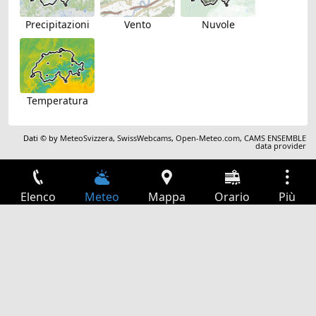
Precipitazioni
Vento
Nuvole
Temperatura
Dati © by
MeteoSvizzera
,
SwissWebcams
,
Open-Meteo.com
,
CAMS ENSEMBLE
data provider
Elenco
Meteo
Mappa
Orario
Più
Accesso
Servizi
Tabella partenze