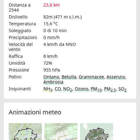
Distanza a
23.6 km
2544
Dislivello
82m (471 m s.l.m.)
Temperatura
15.6 °C
Soleggiato
0 di 10 min
Precipitazioni
0 mm/h
Velocità del
4 km/h
da NNO
vento
Raffica
8 km/h
Umidità
72%
Pressione
955 hPa
Pollini
Ontano
,
Betulla
,
Graminacee
,
Assenzio
,
Ambrosia
Inquinanti
NH
,
CO
,
NO
,
Ozono
,
PM
,
PM
,
SO
3
2
10
2.5
2
Animazioni meteo