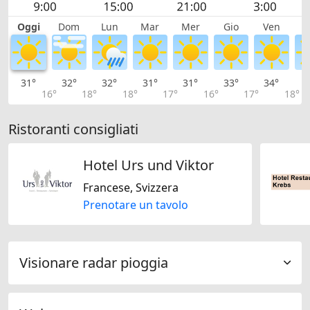
Oggi
Dom
Lun
Mar
Mer
Gio
Ven
S
31°
32°
32°
31°
31°
33°
34°
3
16°
18°
18°
17°
16°
17°
18°
Ristoranti consigliati
Hotel Urs und Viktor
Francese, Svizzera
Prenotare un tavolo
Visionare radar pioggia